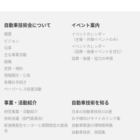
自動車技術会について
イベント案内
概要
イベントカレンダー
（主催・共催イベントのみ）
ビジョン
イベントカレンダー
沿革
（協賛・後援イベントを含む）
主な事業活動
協賛・後援・協力の申請
組織
定款・規則
情報開示・公告
各種お手続き
ペーパーレス促進活動
事業・活動紹介
自動車技術を知る
研究事業・活動紹介
日本の自動車技術330選
技術会議（部門委員会）
お子様向けサイトのリンク集
新連携創生センターと期間限定の委員
自動車関連の博物館特集
会
自動車技術 用語集