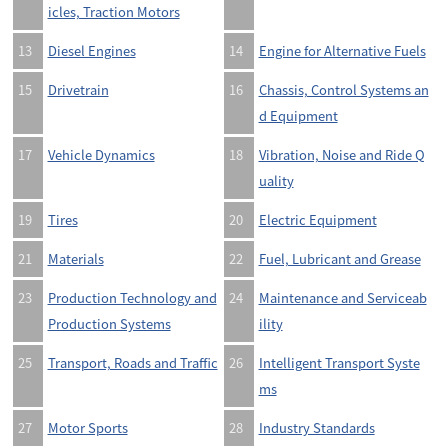
icles, Traction Motors
13
Diesel Engines
14
Engine for Alternative Fuels
15
Drivetrain
16
Chassis, Control Systems an
d Equipment
17
Vehicle Dynamics
18
Vibration, Noise and Ride Q
uality
19
Tires
20
Electric Equipment
21
Materials
22
Fuel, Lubricant and Grease
23
Production Technology and
24
Maintenance and Serviceab
Production Systems
ility
25
Transport, Roads and Traffic
26
Intelligent Transport Syste
ms
27
Motor Sports
28
Industry Standards