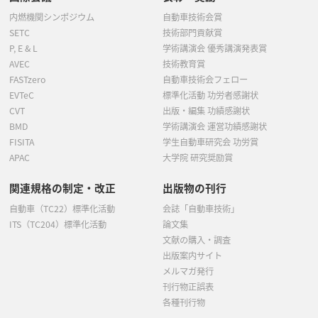
内燃機関シンポジウム
自動車技術会賞
SETC
技術部門貢献賞
P, E & L
学術講演会 優秀講演発表賞
AVEC
技術教育賞
FASTzero
自動車技術会フェロー
EVTeC
標準化活動 功労者感謝状
CVT
出版・編集 功績感謝状
BMD
学術講演会 運営功績感謝状
FISITA
学生自動車研究会 功労賞
APAC
大学院 研究奨励賞
関連規格の制定・改正
出版物の刊行
自動車（TC22）標準化活動
会誌「自動車技術」
ITS（TC204）標準化活動
論文集
文献の購入・調査
出版案内サイト
メルマガ発行
刊行物正誤表
各種刊行物