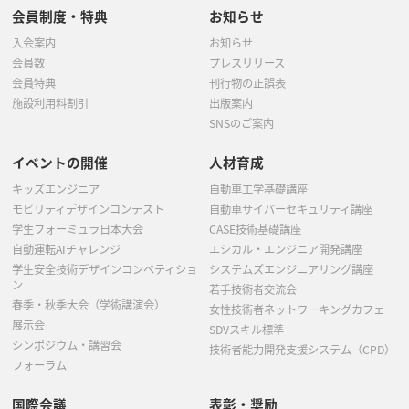
会員制度・特典
お知らせ
入会案内
お知らせ
会員数
プレスリリース
会員特典
刊行物の正誤表
施設利用料割引
出版案内
SNSのご案内
イベントの開催
人材育成
キッズエンジニア
自動車工学基礎講座
モビリティデザインコンテスト
自動車サイバーセキュリティ講座
学生フォーミュラ日本大会
CASE技術基礎講座
自動運転AIチャレンジ
エシカル・エンジニア開発講座
学生安全技術デザインコンペティショ
システムズエンジニアリング講座
ン
若手技術者交流会
春季・秋季大会（学術講演会）
女性技術者ネットワーキングカフェ
展示会
SDVスキル標準
シンポジウム・講習会
技術者能力開発支援システム（CPD）
フォーラム
国際会議
表彰・奨励