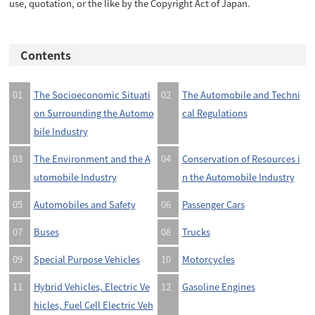
use, quotation, or the like by the Copyright Act of Japan.
Contents
01
The Socioeconomic Situati
02
The Automobile and Techni
on Surrounding the Automo
cal Regulations
bile Industry
03
The Environment and the A
04
Conservation of Resources i
utomobile Industry
n the Automobile Industry
05
Automobiles and Safety
06
Passenger Cars
07
Buses
08
Trucks
09
Special Purpose Vehicles
10
Motorcycles
11
Hybrid Vehicles, Electric Ve
12
Gasoline Engines
hicles, Fuel Cell Electric Veh