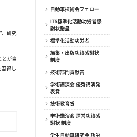
自動車技術会フェロー
ITS標準化活動功労者感
謝状贈呈
ア、研究
標準化活動功労者
編集・出版功績感謝状
ことが自
制度
を習得し
技術部門貢献賞
学術講演会 優秀講演発
表賞
技術教育賞
学術講演会 運営功績感
謝状 制度
学生自動車研究会 功労