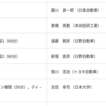
藤川 真一郎 （日産自動車）
倉橋 秀範 （本田技研工業）
程1（60分）
遠藤 朝彦 （日野自動車）
程2（60分）
新堀 直彦 （日野自動車）
蛭川 浩治（トヨタ自動車）
ン機関（50分）、ディ－
吉田 幸司 （日本大学）