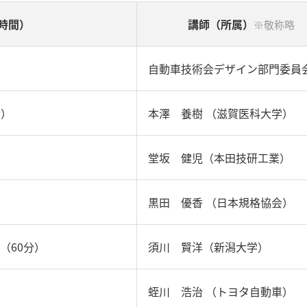
時間）
講師（所属）
※敬称略
自動車技術会デザイン部門委員
分）
本澤 養樹 （滋賀医科大学）
）
堂坂 健児（本田技研工業）
黒田 優香 （日本規格協会）
（60分）
須川 賢洋（新潟大学）
蛭川 浩治 （トヨタ自動車）