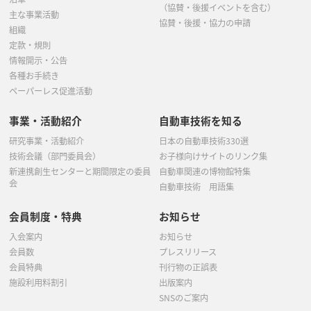
（協賛・後援イベントを含む）
主な事業活動
協賛・後援・協力の申請
組織
定款・規則
情報開示・公告
各種お手続き
ペーパーレス促進活動
事業・活動紹介
自動車技術を知る
研究事業・活動紹介
日本の自動車技術330選
技術会議（部門委員会）
お子様向けサイトのリンク集
新連携創生センターと期間限定の委員
自動車関連の博物館特集
会
自動車技術 用語集
会員制度・特典
お知らせ
入会案内
お知らせ
会員数
プレスリリース
会員特典
刊行物の正誤表
施設利用料割引
出版案内
SNSのご案内