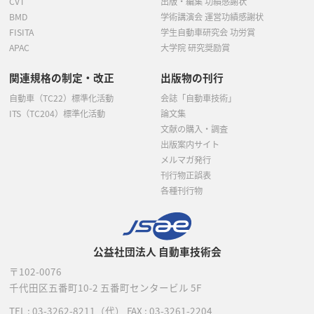
CVT
出版・編集 功績感謝状
BMD
学術講演会 運営功績感謝状
FISITA
学生自動車研究会 功労賞
APAC
大学院 研究奨励賞
関連規格の制定・改正
出版物の刊行
自動車（TC22）標準化活動
会誌「自動車技術」
ITS（TC204）標準化活動
論文集
文献の購入・調査
出版案内サイト
メルマガ発行
刊行物正誤表
各種刊行物
公益社団法人 自動車技術会
〒102-0076
千代田区五番町10-2
五番町センタービル 5F
TEL :
03-3262-8211
（代）
FAX : 03-3261-2204