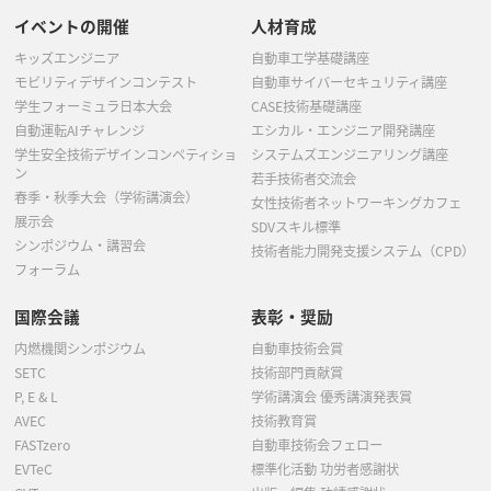
イベントの開催
人材育成
キッズエンジニア
自動車工学基礎講座
モビリティデザインコンテスト
自動車サイバーセキュリティ講座
学生フォーミュラ日本大会
CASE技術基礎講座
自動運転AIチャレンジ
エシカル・エンジニア開発講座
学生安全技術デザインコンペティショ
システムズエンジニアリング講座
ン
若手技術者交流会
春季・秋季大会（学術講演会）
女性技術者ネットワーキングカフェ
展示会
SDVスキル標準
シンポジウム・講習会
技術者能力開発支援システム（CPD）
フォーラム
国際会議
表彰・奨励
内燃機関シンポジウム
自動車技術会賞
SETC
技術部門貢献賞
P, E & L
学術講演会 優秀講演発表賞
AVEC
技術教育賞
FASTzero
自動車技術会フェロー
EVTeC
標準化活動 功労者感謝状