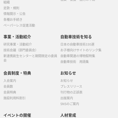
組織
定款・規則
情報開示・公告
各種お手続き
ペーパーレス促進活動
事業・活動紹介
自動車技術を知る
研究事業・活動紹介
日本の自動車技術330選
技術会議（部門委員会）
お子様向けサイトのリンク集
新連携創生センターと期間限定の委員
自動車関連の博物館特集
会
自動車技術 用語集
会員制度・特典
お知らせ
入会案内
お知らせ
会員数
プレスリリース
会員特典
刊行物の正誤表
施設利用料割引
出版案内
SNSのご案内
イベントの開催
人材育成