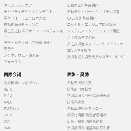
キッズエンジニア
自動車工学基礎講座
モビリティデザインコンテスト
自動車サイバーセキュリティ講座
学生フォーミュラ日本大会
CASE技術基礎講座
自動運転AIチャレンジ
エシカル・エンジニア開発講座
学生安全技術デザインコンペティショ
システムズエンジニアリング講座
ン
若手技術者交流会
春季・秋季大会（学術講演会）
女性技術者ネットワーキングカフェ
展示会
SDVスキル標準
シンポジウム・講習会
技術者能力開発支援システム（CPD）
フォーラム
国際会議
表彰・奨励
内燃機関シンポジウム
自動車技術会賞
SETC
技術部門貢献賞
P, E & L
学術講演会 優秀講演発表賞
AVEC
技術教育賞
FASTzero
自動車技術会フェロー
EVTeC
標準化活動 功労者感謝状
CVT
出版・編集 功績感謝状
BMD
学術講演会 運営功績感謝状