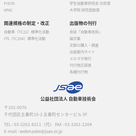
FISITA
学生自動車研究会 功労賞
APAC
大学院 研究奨励賞
関連規格の制定・改正
出版物の刊行
自動車（TC22）標準化活動
会誌「自動車技術」
ITS（TC204）標準化活動
論文集
文献の購入・調査
出版案内サイト
メルマガ発行
刊行物正誤表
各種刊行物
公益社団法人 自動車技術会
〒102-0076
千代田区五番町10-2
五番町センタービル 5F
TEL :
03-3262-8211
（代）
FAX : 03-3261-2204
E-mail : webmaster@jsae.or.jp