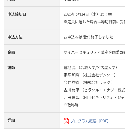
申込締切日
2026年5月14日（木）15：00
※定員に達した場合は締切日前に受付
申込方法
お申込みは
受付終了しました
企画
サイバーセキュリティ講座企画委員会
講師
倉地 亮 （名城大学/名古屋大学）
家平 和輝 （株式会社デンソー）
今井 啓貴 （株式会社ラック ）
古川 修平 （ヒラソル・エナジー株式
元田 匡哉 （NTTセキュリティ・ジャ
※敬称略
詳細
プログラム概要（PDF）