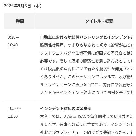
2026年9月3日（木）
時間
タイトル・概要
9:20～
自動車における脆弱性ハンドリングとインシデント対
10:40
脆弱性は悪用、つまり攻撃されて初めて影響が出る点
ソフトウェアバグや仕様不備に起因する不具合とは異
必要です。そして既知の脆弱性を潰し込んだとしても
くは販売後の車両において新たな脆弱性が発見される
くありません。このセッションではクルマ、及び構成
サプライチェーンに焦点を当てて、脆弱性や脅威等の
メントからインシデント対応について事例を交えて紹
10:50～
インシデント対応の演習事例
11:50
本科目では、J-Auto-ISACで毎年開催している共同
介します。有事への備えは重要であり、インシデント
社およびサプライチェーン間でどう機能するかを、共