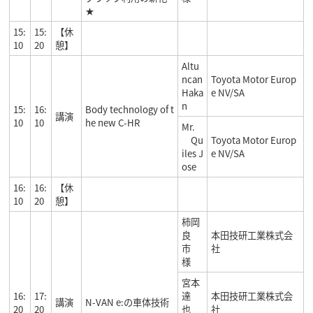
★
15:
15:
【休
10
20
憩】
Altu
ncan
Toyota Motor Europ
Haka
e NV/SA
n
15:
16:
Body technology of t
講演
10
10
he new C-HR
Mr.
Qu
Toyota Motor Europ
iles J
e NV/SA
ose
16:
16:
【休
10
20
憩】
柿岡
良
本田技研工業株式会
市
社
様
宮本
16:
17:
達
本田技研工業株式会
講演
N-VAN e:の車体技術
20
20
也
社