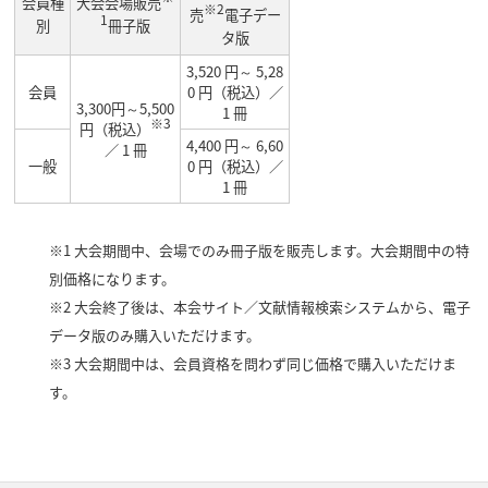
会員種
大会会場販売
※2
売
電子デー
1
別
冊子版
タ版
3,520 円～ 5,28
会員
0 円（税込）／
3,300円～5,500
1 冊
※3
円（税込）
4,400 円～ 6,60
／ 1 冊
一般
0 円（税込）／
1 冊
※1 大会期間中、会場でのみ冊子版を販売します。大会期間中の特
別価格になります。
※2 大会終了後は、本会サイト／文献情報検索システムから、電子
データ版のみ購入いただけます。
※3 大会期間中は、会員資格を問わず同じ価格で購入いただけま
す。