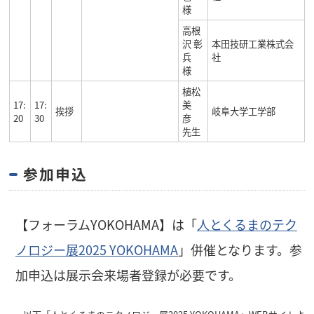
様
高根
沢 彰
本田技研工業株式会
兵
社
様
植松
17:
17:
美
挨拶
岐阜大学工学部
20
30
彦
先生
参加申込
【フォーラムYOKOHAMA】は「
人とくるまのテク
ノロジー展2025 YOKOHAMA
」併催となります。参
加申込は展示会来場者登録が必要です。