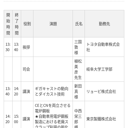
開
終
始
了
役割
演題
氏名
勤務先
時
時
間
間
三国
13:
13:
トヨタ自動車株式会
挨拶
敦
30
40
社
様
植松
美
司会
岐阜大学工学部
彦
先生
新田
13:
14:
ギガキャストの動向
講演
真
リョービ株式会社
40
20
とダイカスト技術
様
CEとCNを両立させる
電炉鋼板
中西
14:
15:
★自動車用電炉鋼板
栄三
講演
東京製鐵株式会社
20
00
製造における老廃ス
郎
クラップ利用の新化
様