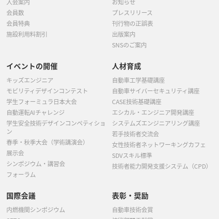
入会案内
お知らせ
会員数
プレスリリース
会員特典
刊行物の正誤表
施設利用料割引
出版案内
SNSのご案内
イベントの開催
人材育成
キッズエンジニア
自動車工学基礎講座
モビリティデザインコンテスト
自動車サイバーセキュリティ講座
学生フォーミュラ日本大会
CASE技術基礎講座
自動運転AIチャレンジ
エシカル・エンジニア開発講座
学生安全技術デザインコンペティショ
システムズエンジニアリング講座
ン
若手技術者交流会
春季・秋季大会（学術講演会）
女性技術者ネットワーキングカフェ
展示会
SDVスキル標準
シンポジウム・講習会
技術者能力開発支援システム（CPD）
フォーラム
国際会議
表彰・奨励
内燃機関シンポジウム
自動車技術会賞