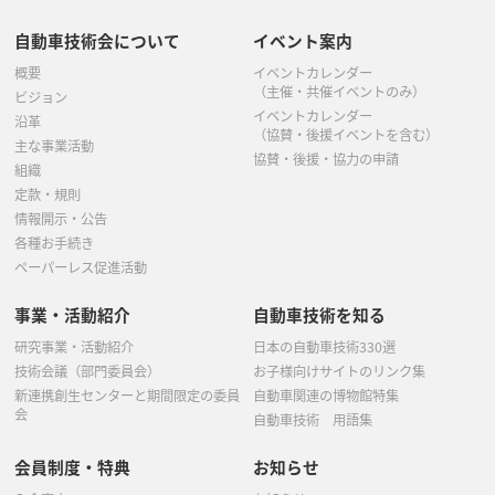
自動車技術会について
イベント案内
概要
イベントカレンダー
（主催・共催イベントのみ）
ビジョン
イベントカレンダー
沿革
（協賛・後援イベントを含む）
主な事業活動
協賛・後援・協力の申請
組織
定款・規則
情報開示・公告
各種お手続き
ペーパーレス促進活動
事業・活動紹介
自動車技術を知る
研究事業・活動紹介
日本の自動車技術330選
技術会議（部門委員会）
お子様向けサイトのリンク集
新連携創生センターと期間限定の委員
自動車関連の博物館特集
会
自動車技術 用語集
会員制度・特典
お知らせ