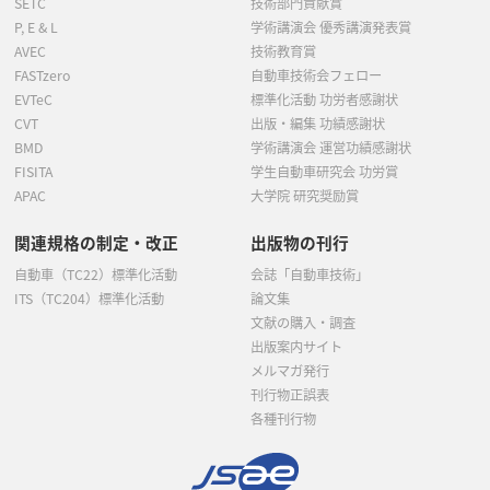
SETC
技術部門貢献賞
P, E & L
学術講演会 優秀講演発表賞
AVEC
技術教育賞
FASTzero
自動車技術会フェロー
EVTeC
標準化活動 功労者感謝状
CVT
出版・編集 功績感謝状
BMD
学術講演会 運営功績感謝状
FISITA
学生自動車研究会 功労賞
APAC
大学院 研究奨励賞
関連規格の制定・改正
出版物の刊行
自動車（TC22）標準化活動
会誌「自動車技術」
ITS（TC204）標準化活動
論文集
文献の購入・調査
出版案内サイト
メルマガ発行
刊行物正誤表
各種刊行物