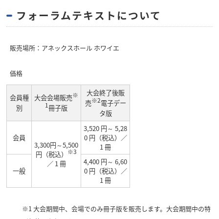
フォーラムテキストについて
販売場所：アネックスホール ホワイエ
価格
大会終了後販
※
会員種
大会会場販売
※2
売
電子デー
1
別
冊子版
タ版
3,520 円～ 5,28
会員
0 円（税込）／
3,300円～5,500
1 冊
※3
円（税込）
4,400 円～ 6,60
／ 1 冊
一般
0 円（税込）／
1 冊
※1 大会期間中、会場でのみ冊子版を販売します。大会期間中の特