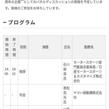
周年の企画""としてのパネルディスカッションの実施を予定していま
す。皆様のご参加をお待ちしています。
プログラム
開
終
始
了
役割
演題
氏名
勤務先
時
時
間
間
モータースポーツ部
石川
門委員会委員長／日
14:
14:
裕
挨拶
産モータースポーツ
00
10
造
＆カスタマイズ株式
氏
会社
若松
克
ヤマハ発動機株式会
-
-
司会
光
社
氏