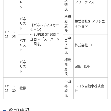
レー
フリーランス
徳
タ
氏
柘植
パネ
和
株式会社GTアソシエ
リス
【パネルディスカッ
廣
イション
ト
ション】
氏
16:
17:
〜SUPER GT 30周年
25
25
田中
企画〜 「スーパーGT
パネ
尋
三國志」
リス
株式会社JHT
真
ト
氏
柿元
パネ
邦
リス
office KAKI
彦
ト
氏
小山
17:
17:
裕
トヨタ自動車株式会
挨拶
25
30
靖
社
氏
参加申込