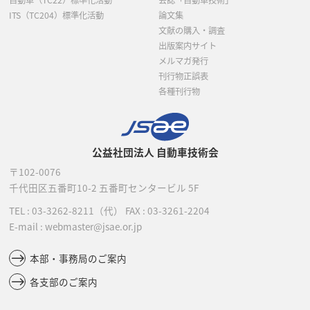
自動車（TC22）標準化活動
会誌「自動車技術」
ITS（TC204）標準化活動
論文集
文献の購入・調査
出版案内サイト
メルマガ発行
刊行物正誤表
各種刊行物
公益社団法人 自動車技術会
〒102-0076
千代田区五番町10-2
五番町センタービル 5F
TEL :
03-3262-8211
（代）
FAX : 03-3261-2204
E-mail : webmaster@jsae.or.jp
本部・事務局のご案内
各支部のご案内