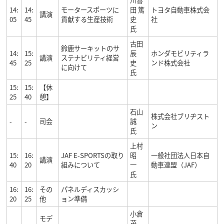
川喜
14:
14:
モータースポーツに
田 篤
トヨタ自動車株式会
講演
05
45
貢献する生産技術
史
社
氏
古田
鈴鹿サーキットのサ
14:
15:
辰
ホンダモビリティラ
講演
ステナビリティ経営
45
25
史
ンド株式会社
に向けて
氏
15:
15:
【休
25
40
憩】
石山
株式会社ブリヂスト
-
-
司会
誠
ン
氏
上村
15:
16:
JAF E-SPORTSの取り
昭
一般社団法人日本自
講演
40
20
組みについて
一
動車連盟（JAF）
氏
16:
16:
その
パネルディスカッシ
20
25
他
ョン準備
小倉
モデ
茂