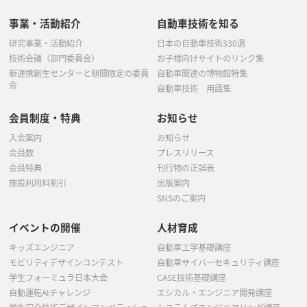
事業・活動紹介
自動車技術を知る
研究事業・活動紹介
日本の自動車技術330選
技術会議（部門委員会）
お子様向けサイトのリンク集
新連携創生センターと期間限定の委員
自動車関連の博物館特集
会
自動車技術 用語集
会員制度・特典
お知らせ
入会案内
お知らせ
会員数
プレスリリース
会員特典
刊行物の正誤表
施設利用料割引
出版案内
SNSのご案内
イベントの開催
人材育成
キッズエンジニア
自動車工学基礎講座
モビリティデザインコンテスト
自動車サイバーセキュリティ講座
学生フォーミュラ日本大会
CASE技術基礎講座
自動運転AIチャレンジ
エシカル・エンジニア開発講座