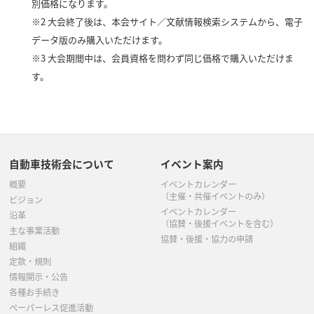
別価格になります。
※2 大会終了後は、本会サイト／文献情報検索システムから、電子
データ版のみ購入いただけます。
※3 大会期間中は、会員資格を問わず同じ価格で購入いただけま
す。
自動車技術会について
イベント案内
概要
イベントカレンダー
（主催・共催イベントのみ）
ビジョン
イベントカレンダー
沿革
（協賛・後援イベントを含む）
主な事業活動
協賛・後援・協力の申請
組織
定款・規則
情報開示・公告
各種お手続き
ペーパーレス促進活動