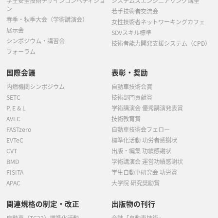
学生安全技術デザインコンペティショ
システムズエンジニアリング講座
ン
若手技術者交流会
春季・秋季大会（学術講演会）
女性技術者ネットワーキングカフェ
展示会
SDVスキル標準
シンポジウム・講習会
技術者能力開発支援システム（CPD）
フォーラム
国際会議
表彰・奨励
内燃機関シンポジウム
自動車技術会賞
SETC
技術部門貢献賞
P, E & L
学術講演会 優秀講演発表賞
AVEC
技術教育賞
FASTzero
自動車技術会フェロー
EVTeC
標準化活動 功労者感謝状
CVT
出版・編集 功績感謝状
BMD
学術講演会 運営功績感謝状
FISITA
学生自動車研究会 功労賞
APAC
大学院 研究奨励賞
関連規格の制定・改正
出版物の刊行