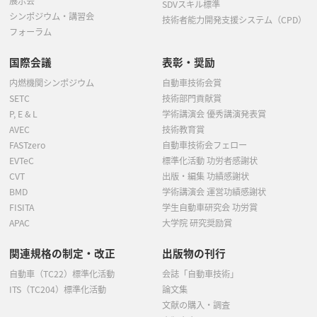
展示会
SDVスキル標準
シンポジウム・講習会
技術者能力開発支援システム（CPD）
フォーラム
国際会議
表彰・奨励
内燃機関シンポジウム
自動車技術会賞
SETC
技術部門貢献賞
P, E & L
学術講演会 優秀講演発表賞
AVEC
技術教育賞
FASTzero
自動車技術会フェロー
EVTeC
標準化活動 功労者感謝状
CVT
出版・編集 功績感謝状
BMD
学術講演会 運営功績感謝状
FISITA
学生自動車研究会 功労賞
APAC
大学院 研究奨励賞
関連規格の制定・改正
出版物の刊行
自動車（TC22）標準化活動
会誌「自動車技術」
ITS（TC204）標準化活動
論文集
文献の購入・調査