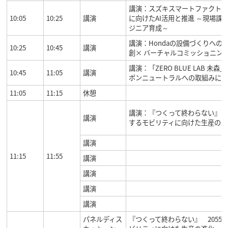
講演：スズキスマートファクトリ
10:05
10:25
講演
に向けたAI活用と推進 ～現場課題
ジニア育成～
講演：Hondaの設備づくりへの
10:25
10:45
講演
創× バーチャルコミッショニング
講演：「ZERO BLUE LAB 未森」
10:45
11:05
講演
ボンニュートラルへの取組みにつ
11:05
11:15
休憩
講演：『つくって終わらない』 2
講演
するモビリティに向けた生産の進
講演
11:15
11:55
講演
講演
講演
講演
パネルディス
『つくって終わらない』 2055