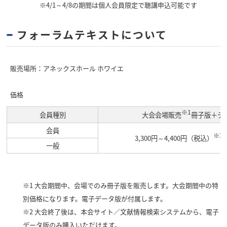
※4/1～4/8の期間は個人会員限定で聴講申込可能です
フォーラムテキストについて
販売場所：アネックスホール ホワイエ
価格
※1
会員種別
大会会場販売
冊子版＋デ
会員
※3
3,300円～4,400円（税込）
／
一般
※1 大会期間中、会場でのみ冊子版を販売します。大会期間中の特
別価格になります。電子データ版が付属します。
※2 大会終了後は、本会サイト／文献情報検索システムから、電子
データ版のみ購入いただけます。