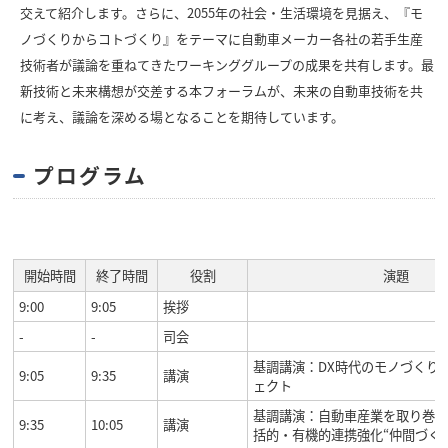
交えて紹介します。さらに、2055年の社会・生活環境を見据え、『モ
ノづくりからコトづくり』をテーマに自動車メーカー各社の若手生産
技術者が議論を重ねてきたワーキンググループの成果を共有します。最
新技術と未来構想が交差する本フォーラムが、未来の自動車技術を共
に考え、議論を深める場となることを期待しています。
プログラム
開始時間
終了時間
役割
演題
9:00
9:05
挨拶
-
-
司会
基調講演：DX時代のモノづくり
9:05
9:35
講演
ェクト
基調講演：自動車産業を取り巻
9:35
10:05
講演
括的・有機的連携強化“仲間づく