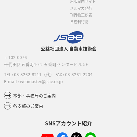
出版案内サイト
メルマガ発行
刊行物正誤表
各種刊行物
公益社団法人 自動車技術会
〒102-0076
千代田区五番町10-2
五番町センタービル 5F
TEL :
03-3262-8211
（代）
FAX : 03-3261-2204
E-mail : webmaster@jsae.or.jp
本部・事務局のご案内
各支部のご案内
SNSアカウント紹介