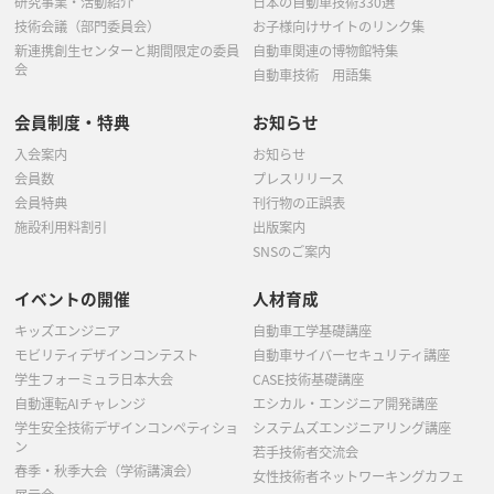
研究事業・活動紹介
日本の自動車技術330選
技術会議（部門委員会）
お子様向けサイトのリンク集
新連携創生センターと期間限定の委員
自動車関連の博物館特集
会
自動車技術 用語集
会員制度・特典
お知らせ
入会案内
お知らせ
会員数
プレスリリース
会員特典
刊行物の正誤表
施設利用料割引
出版案内
SNSのご案内
イベントの開催
人材育成
キッズエンジニア
自動車工学基礎講座
モビリティデザインコンテスト
自動車サイバーセキュリティ講座
学生フォーミュラ日本大会
CASE技術基礎講座
自動運転AIチャレンジ
エシカル・エンジニア開発講座
学生安全技術デザインコンペティショ
システムズエンジニアリング講座
ン
若手技術者交流会
春季・秋季大会（学術講演会）
女性技術者ネットワーキングカフェ