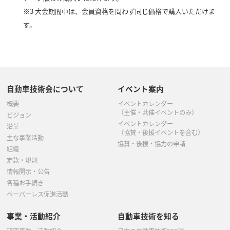
※3 大会期間中は、会員資格を問わず同じ価格で購入いただけま
す。
自動車技術会について
イベント案内
概要
イベントカレンダー
（主催・共催イベントのみ）
ビジョン
イベントカレンダー
沿革
（協賛・後援イベントを含む）
主な事業活動
協賛・後援・協力の申請
組織
定款・規則
情報開示・公告
各種お手続き
ペーパーレス促進活動
事業・活動紹介
自動車技術を知る