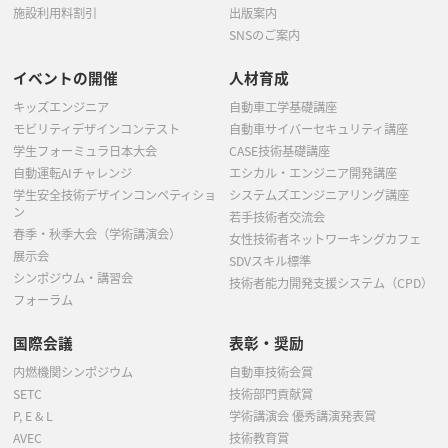
施設利用料割引
出版案内
SNSのご案内
イベントの開催
人材育成
キッズエンジニア
自動車工学基礎講座
モビリティデザインコンテスト
自動車サイバーセキュリティ講座
学生フォーミュラ日本大会
CASE技術基礎講座
自動運転AIチャレンジ
エシカル・エンジニア開発講座
学生安全技術デザインコンペティショ
システムズエンジニアリング講座
ン
若手技術者交流会
春季・秋季大会（学術講演会）
女性技術者ネットワーキングカフェ
展示会
SDVスキル標準
シンポジウム・講習会
技術者能力開発支援システム（CPD）
フォーラム
国際会議
表彰・奨励
内燃機関シンポジウム
自動車技術会賞
SETC
技術部門貢献賞
P, E & L
学術講演会 優秀講演発表賞
AVEC
技術教育賞