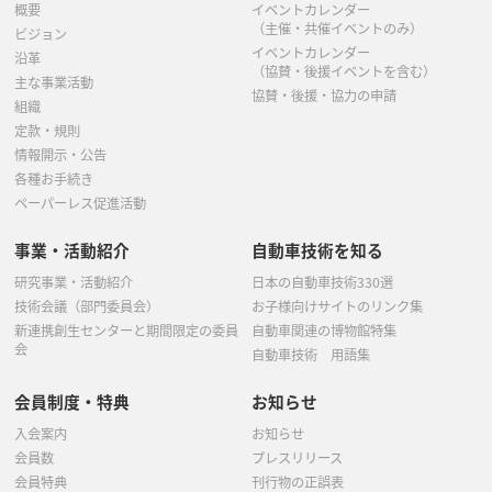
概要
イベントカレンダー
（主催・共催イベントのみ）
ビジョン
イベントカレンダー
沿革
（協賛・後援イベントを含む）
主な事業活動
協賛・後援・協力の申請
組織
定款・規則
情報開示・公告
各種お手続き
ペーパーレス促進活動
事業・活動紹介
自動車技術を知る
研究事業・活動紹介
日本の自動車技術330選
技術会議（部門委員会）
お子様向けサイトのリンク集
新連携創生センターと期間限定の委員
自動車関連の博物館特集
会
自動車技術 用語集
会員制度・特典
お知らせ
入会案内
お知らせ
会員数
プレスリリース
会員特典
刊行物の正誤表