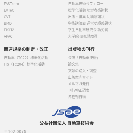
FASTzero
自動車技術会フェロー
EVTeC
標準化活動 功労者感謝状
CVT
出版・編集 功績感謝状
BMD
学術講演会 運営功績感謝状
FISITA
学生自動車研究会 功労賞
APAC
大学院 研究奨励賞
関連規格の制定・改正
出版物の刊行
自動車（TC22）標準化活動
会誌「自動車技術」
ITS（TC204）標準化活動
論文集
文献の購入・調査
出版案内サイト
メルマガ発行
刊行物正誤表
各種刊行物
公益社団法人 自動車技術会
〒102-0076