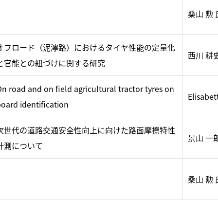
桑山 勲 
オフロード（泥濘路）におけるタイヤ性能の定量化
西川 耕
と官能との紐づけに関する研究
n road and on field agricultural tractor tyres on
Elisabe
oard identification
次世代の道路交通安全性向上に向けた路面摩擦特性
景山 一
計測について
桑山 勲 