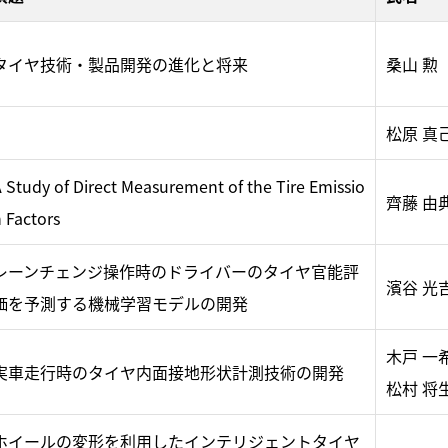
タイヤ技術・製品開発の進化と将来
桑山 勲
松原 真
 Study of Direct Measurement of the Tire Emissio
齊藤 由
 Factors
レーンチェンジ操作時のドライバーのタイヤ官能評
濱谷 光
価を予測する機械学習モデルの開発
木戸 一
実車走行時のタイヤ内面接地形状計測技術の開発
松村 将
ホイールの変形を利用したインテリジェントタイヤ