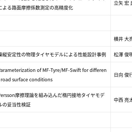
立矢 宏 
による路面摩擦係数測定の高精度化
横井 大
操縦安定性の物理タイヤモデルによる性能設計事例
松澤 俊
arameterization of MF-Tyre/MF-Swift for differen
日向 俊
 road surface conditions
Persson摩擦理論を組み込んだ楕円接地タイヤモデ
中西 亮
ルの妥当性検証