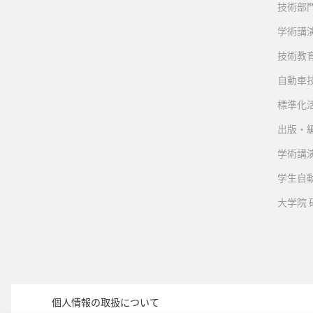
技術部
学術講
技術教
自動車
標準化
出版・
学術講
学生自
大学院
個人情報の取扱について