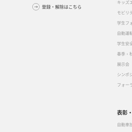
キッズ
登録・解除はこちら
モビリ
学生フ
自動運転
学生安
春季・
展示会
シンポ
フォー
表彰
自動車