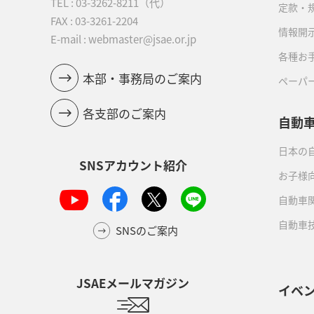
TEL :
03-3262-8211
（代）
定款・
FAX : 03-3261-2204
情報開
E-mail : webmaster@jsae.or.jp
各種お
本部・事務局のご案内
ペーパ
各支部のご案内
自動
日本の自
SNSアカウント紹介
お子様
自動車
自動車
SNSのご案内
JSAEメールマガジン
イベ