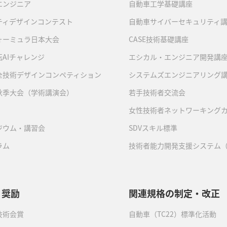
エンジニア
自動車工学基礎講座
ティデザインコンテスト
自動車サイバーセキュリティ
ォーミュラ日本大会
CASE技術基礎講座
AIチャレンジ
エシカル・エンジニア開発講
全技術デザインコンペティション
システムズエンジニアリング
秋季大会（学術講演会）
若手技術者交流会
女性技術者ネットワーキング
ジウム・講習会
SDVスキル標準
ラム
技術者能力開発支援システム（
・奨励
関連規格の制定・改正
技術会賞
自動車（TC22）標準化活動