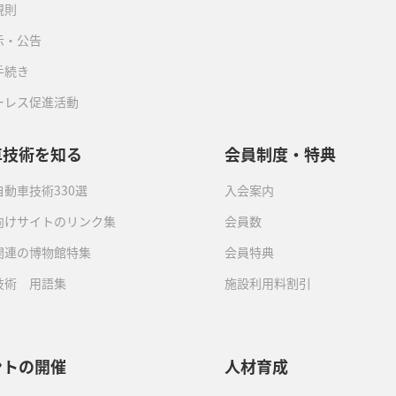
規則
示・公告
手続き
ーレス促進活動
車技術を知る
会員制度・特典
動車技術330選
入会案内
向けサイトのリンク集
会員数
関連の博物館特集
会員特典
技術 用語集
施設利用料割引
ントの開催
人材育成