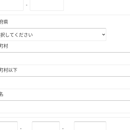
-
府県
町村
町村以下
名
-
-