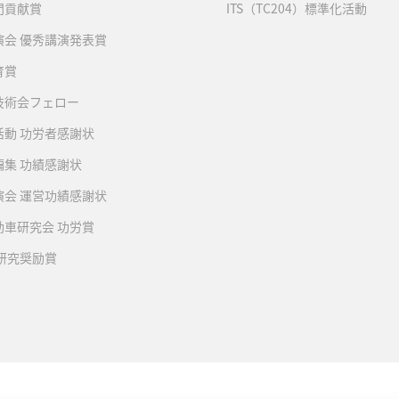
門貢献賞
ITS（TC204）標準化活動
演会 優秀講演発表賞
育賞
技術会フェロー
活動 功労者感謝状
編集 功績感謝状
演会 運営功績感謝状
動車研究会 功労賞
 研究奨励賞