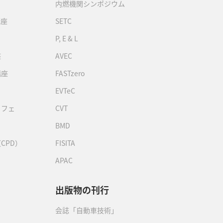
内燃機関シンポジウム
講座
SETC
P, E & L
座
AVEC
講座
FASTzero
EVTeC
カフェ
CVT
BMD
CPD）
FISITA
APAC
出版物の刊行
会誌「自動車技術」