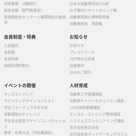
研究事業・活動紹介
日本の自動車技術330選
技術会議（部門委員会）
お子様向けサイトのリンク集
新連携創生センターと期間限定の委員
自動車関連の博物館特集
会
自動車技術 用語集
会員制度・特典
お知らせ
入会案内
お知らせ
会員数
プレスリリース
会員特典
刊行物の正誤表
施設利用料割引
出版案内
SNSのご案内
イベントの開催
人材育成
キッズエンジニア
自動車工学基礎講座
モビリティデザインコンテスト
自動車サイバーセキュリティ講座
学生フォーミュラ日本大会
CASE技術基礎講座
自動運転AIチャレンジ
エシカル・エンジニア開発講座
学生安全技術デザインコンペティショ
システムズエンジニアリング講座
ン
若手技術者交流会
春季・秋季大会（学術講演会）
女性技術者ネットワーキングカフェ