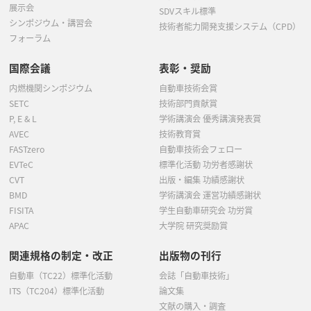
展示会
SDVスキル標準
シンポジウム・講習会
技術者能力開発支援システム（CPD）
フォーラム
国際会議
表彰・奨励
内燃機関シンポジウム
自動車技術会賞
SETC
技術部門貢献賞
P, E & L
学術講演会 優秀講演発表賞
AVEC
技術教育賞
FASTzero
自動車技術会フェロー
EVTeC
標準化活動 功労者感謝状
CVT
出版・編集 功績感謝状
BMD
学術講演会 運営功績感謝状
FISITA
学生自動車研究会 功労賞
APAC
大学院 研究奨励賞
関連規格の制定・改正
出版物の刊行
自動車（TC22）標準化活動
会誌「自動車技術」
ITS（TC204）標準化活動
論文集
文献の購入・調査