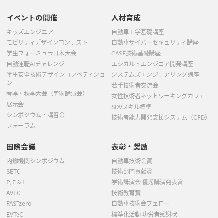
イベントの開催
人材育成
キッズエンジニア
自動車工学基礎講座
モビリティデザインコンテスト
自動車サイバーセキュリティ講座
学生フォーミュラ日本大会
CASE技術基礎講座
自動運転AIチャレンジ
エシカル・エンジニア開発講座
学生安全技術デザインコンペティショ
システムズエンジニアリング講座
ン
若手技術者交流会
春季・秋季大会（学術講演会）
女性技術者ネットワーキングカフェ
展示会
SDVスキル標準
シンポジウム・講習会
技術者能力開発支援システム（CPD）
フォーラム
国際会議
表彰・奨励
内燃機関シンポジウム
自動車技術会賞
SETC
技術部門貢献賞
P, E & L
学術講演会 優秀講演発表賞
AVEC
技術教育賞
FASTzero
自動車技術会フェロー
EVTeC
標準化活動 功労者感謝状