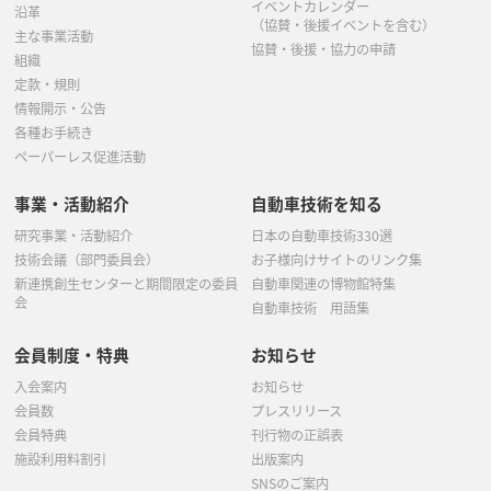
イベントカレンダー
沿革
（協賛・後援イベントを含む）
主な事業活動
協賛・後援・協力の申請
組織
定款・規則
情報開示・公告
各種お手続き
ペーパーレス促進活動
事業・活動紹介
自動車技術を知る
研究事業・活動紹介
日本の自動車技術330選
技術会議（部門委員会）
お子様向けサイトのリンク集
新連携創生センターと期間限定の委員
自動車関連の博物館特集
会
自動車技術 用語集
会員制度・特典
お知らせ
入会案内
お知らせ
会員数
プレスリリース
会員特典
刊行物の正誤表
施設利用料割引
出版案内
SNSのご案内