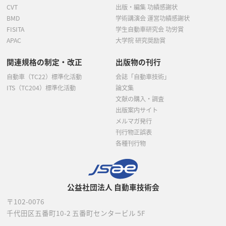
CVT
出版・編集 功績感謝状
BMD
学術講演会 運営功績感謝状
FISITA
学生自動車研究会 功労賞
APAC
大学院 研究奨励賞
関連規格の制定・改正
出版物の刊行
自動車（TC22）標準化活動
会誌「自動車技術」
ITS（TC204）標準化活動
論文集
文献の購入・調査
出版案内サイト
メルマガ発行
刊行物正誤表
各種刊行物
公益社団法人 自動車技術会
〒102-0076
千代田区五番町10-2
五番町センタービル 5F