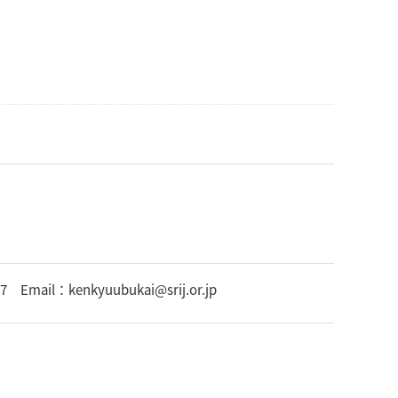
l：kenkyuubukai@srij.or.jp