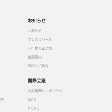
お知らせ
お知らせ
プレスリリース
刊行物の正誤表
出版案内
SNSのご案内
国際会議
内燃機関シンポジウム
講座
SETC
P, E & L