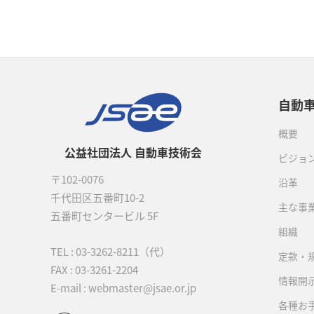
自動
概要
公益社団法人 自動車技術会
ビジョ
〒102-0076
沿革
千代田区五番町10-2
主な事
五番町センタービル 5F
組織
TEL :
03-3262-8211
（代）
定款・
FAX : 03-3261-2204
情報開
E-mail : webmaster@jsae.or.jp
各種お