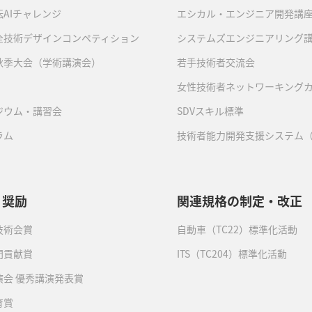
AIチャレンジ
エシカル・エンジニア開発講
全技術デザインコンペティション
システムズエンジニアリング
秋季大会（学術講演会）
若手技術者交流会
女性技術者ネットワーキング
ジウム・講習会
SDVスキル標準
ラム
技術者能力開発支援システム（
・奨励
関連規格の制定・改正
技術会賞
自動車（TC22）標準化活動
門貢献賞
ITS（TC204）標準化活動
演会 優秀講演発表賞
育賞