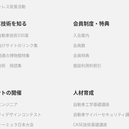
ーレス促進活動
車技術を知る
会員制度・特典
動車技術330選
入会案内
向けサイトのリンク集
会員数
関連の博物館特集
会員特典
技術 用語集
施設利用料割引
ントの開催
人材育成
エンジニア
自動車工学基礎講座
ティデザインコンテスト
自動車サイバーセキュリティ
ォーミュラ日本大会
CASE技術基礎講座