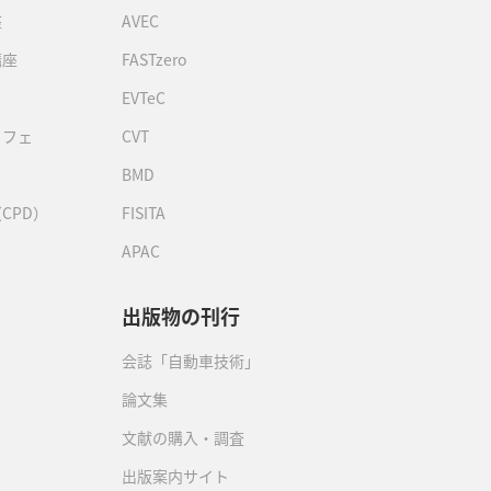
座
AVEC
講座
FASTzero
EVTeC
カフェ
CVT
BMD
CPD）
FISITA
APAC
出版物の刊行
会誌「自動車技術」
論文集
文献の購入・調査
出版案内サイト