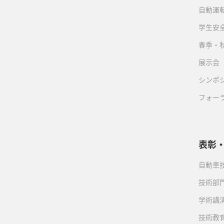
自動運転
学生安
春季・
展示会
シンポ
フォー
表彰
自動車
技術部
学術講
技術教