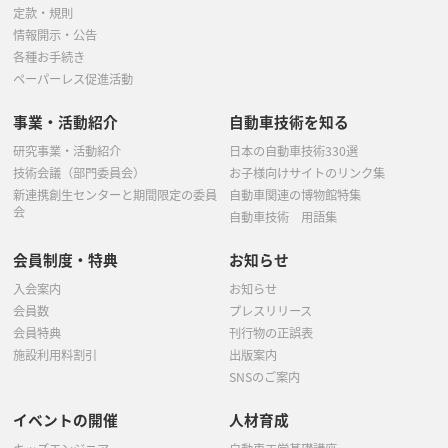
定款・規則
情報開示・公告
各種お手続き
ペーパーレス促進活動
事業・活動紹介
自動車技術を知る
研究事業・活動紹介
日本の自動車技術330選
技術会議（部門委員会）
お子様向けサイトのリンク集
新連携創生センターと期間限定の委員
自動車関連の博物館特集
会
自動車技術 用語集
会員制度・特典
お知らせ
入会案内
お知らせ
会員数
プレスリリース
会員特典
刊行物の正誤表
施設利用料割引
出版案内
SNSのご案内
イベントの開催
人材育成