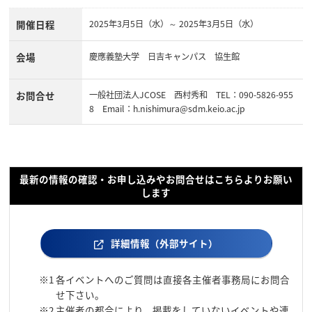
開催日程
2025年3月5日（水）～ 2025年3月5日（水）
会場
慶應義塾大学 日吉キャンパス 協生館
お問合せ
一般社団法人JCOSE 西村秀和 TEL：090-5826-955
8 Email：h.nishimura@sdm.keio.ac.jp
最新の情報の確認・お申し込みやお問合せはこちらよりお願い
します
詳細情報（外部サイト）
※1
各イベントへのご質問は直接各主催者事務局にお問合
せ下さい。
※2
主催者の都合により、掲載をしていないイベントや連