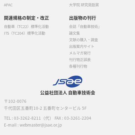
APAC
大学院 研究奨励賞
関連規格の制定・改正
出版物の刊行
自動車（TC22）標準化活動
会誌「自動車技術」
ITS（TC204）標準化活動
論文集
文献の購入・調査
出版案内サイト
メルマガ発行
刊行物正誤表
各種刊行物
公益社団法人 自動車技術会
〒102-0076
千代田区五番町10-2
五番町センタービル 5F
TEL :
03-3262-8211
（代）
FAX : 03-3261-2204
E-mail : webmaster@jsae.or.jp