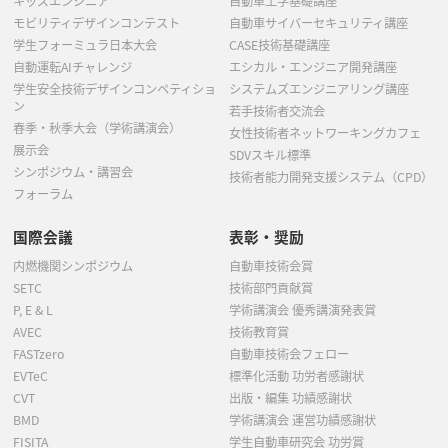
キッズエンジニア
自動車工学基礎講座
モビリティデザインコンテスト
自動車サイバーセキュリティ講座
学生フォーミュラ日本大会
CASE技術基礎講座
自動運転AIチャレンジ
エシカル・エンジニア開発講座
学生安全技術デザインコンペティショ
システムズエンジニアリング講座
ン
若手技術者交流会
春季・秋季大会（学術講演会）
女性技術者ネットワーキングカフェ
展示会
SDVスキル標準
シンポジウム・講習会
技術者能力開発支援システム（CPD）
フォーラム
国際会議
表彰・奨励
内燃機関シンポジウム
自動車技術会賞
SETC
技術部門貢献賞
P, E & L
学術講演会 優秀講演発表賞
AVEC
技術教育賞
FASTzero
自動車技術会フェロー
EVTeC
標準化活動 功労者感謝状
CVT
出版・編集 功績感謝状
BMD
学術講演会 運営功績感謝状
FISITA
学生自動車研究会 功労賞