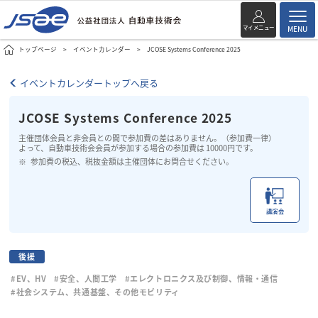
マイメニュー
MENU
トップページ
イベントカレンダー
JCOSE Systems Conference 2025
イベントカレンダートップへ戻る
JCOSE Systems Conference 2025
主催団体会員と非会員との間で参加費の差はありません。（参加費一律）
よって、自動車技術会会員が参加する場合の参加費は 10000円です。
参加費の税込、税抜金額は主催団体にお問合せください。
講演会
後援
#EV、HV
#安全、人間工学
#エレクトロニクス及び制御、情報・通信
#社会システム、共通基盤、その他モビリティ