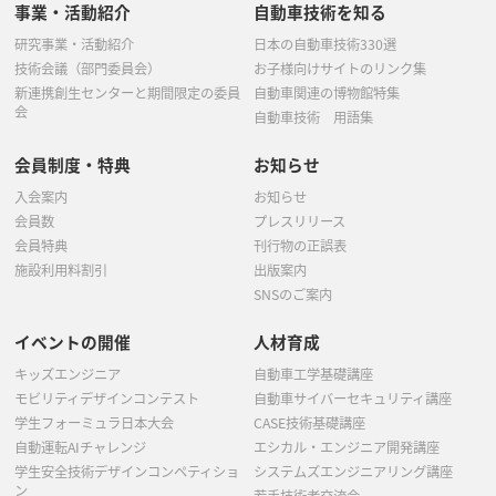
事業・活動紹介
自動車技術を知る
研究事業・活動紹介
日本の自動車技術330選
技術会議（部門委員会）
お子様向けサイトのリンク集
新連携創生センターと期間限定の委員
自動車関連の博物館特集
会
自動車技術 用語集
会員制度・特典
お知らせ
入会案内
お知らせ
会員数
プレスリリース
会員特典
刊行物の正誤表
施設利用料割引
出版案内
SNSのご案内
イベントの開催
人材育成
キッズエンジニア
自動車工学基礎講座
モビリティデザインコンテスト
自動車サイバーセキュリティ講座
学生フォーミュラ日本大会
CASE技術基礎講座
自動運転AIチャレンジ
エシカル・エンジニア開発講座
学生安全技術デザインコンペティショ
システムズエンジニアリング講座
ン