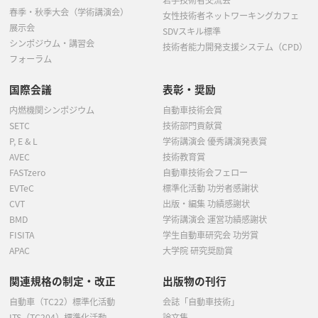
若手技術者交流会
春季・秋季大会（学術講演会）
女性技術者ネットワーキングカフェ
展示会
SDVスキル標準
シンポジウム・講習会
技術者能力開発支援システム（CPD）
フォーラム
国際会議
表彰・奨励
内燃機関シンポジウム
自動車技術会賞
SETC
技術部門貢献賞
P, E & L
学術講演会 優秀講演発表賞
AVEC
技術教育賞
FASTzero
自動車技術会フェロー
EVTeC
標準化活動 功労者感謝状
CVT
出版・編集 功績感謝状
BMD
学術講演会 運営功績感謝状
FISITA
学生自動車研究会 功労賞
APAC
大学院 研究奨励賞
関連規格の制定・改正
出版物の刊行
自動車（TC22）標準化活動
会誌「自動車技術」
ITS（TC204）標準化活動
論文集