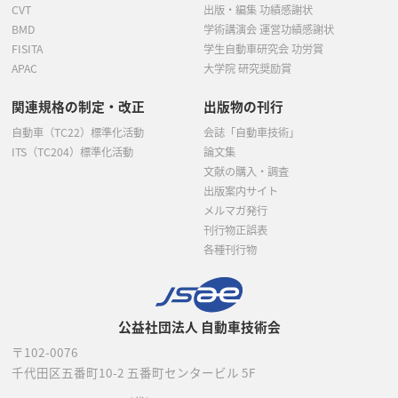
CVT
出版・編集 功績感謝状
BMD
学術講演会 運営功績感謝状
FISITA
学生自動車研究会 功労賞
APAC
大学院 研究奨励賞
関連規格の制定・改正
出版物の刊行
自動車（TC22）標準化活動
会誌「自動車技術」
ITS（TC204）標準化活動
論文集
文献の購入・調査
出版案内サイト
メルマガ発行
刊行物正誤表
各種刊行物
公益社団法人 自動車技術会
〒102-0076
千代田区五番町10-2
五番町センタービル 5F