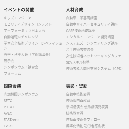
イベントの開催
人材育成
キッズエンジニア
自動車工学基礎講座
モビリティデザインコンテスト
自動車サイバーセキュリティ講座
学生フォーミュラ日本大会
CASE技術基礎講座
自動運転AIチャレンジ
エシカル・エンジニア開発講座
学生安全技術デザインコンペティショ
システムズエンジニアリング講座
ン
若手技術者交流会
春季・秋季大会（学術講演会）
女性技術者ネットワーキングカフェ
展示会
SDVスキル標準
シンポジウム・講習会
技術者能力開発支援システム（CPD）
フォーラム
国際会議
表彰・奨励
内燃機関シンポジウム
自動車技術会賞
SETC
技術部門貢献賞
P, E & L
学術講演会 優秀講演発表賞
AVEC
技術教育賞
FASTzero
自動車技術会フェロー
EVTeC
標準化活動 功労者感謝状