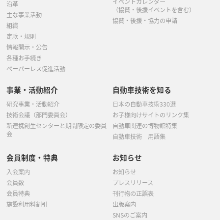
イベントカレンダー
沿革
（協賛・後援イベントを含む）
主な事業活動
協賛・後援・協力の申請
組織
定款・規則
情報開示・公告
各種お手続き
ペーパーレス促進活動
事業・活動紹介
自動車技術を知る
研究事業・活動紹介
日本の自動車技術330選
技術会議（部門委員会）
お子様向けサイトのリンク集
新連携創生センターと期間限定の委員
自動車関連の博物館特集
会
自動車技術 用語集
会員制度・特典
お知らせ
入会案内
お知らせ
会員数
プレスリリース
会員特典
刊行物の正誤表
施設利用料割引
出版案内
SNSのご案内