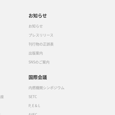
お知らせ
お知らせ
プレスリリース
刊行物の正誤表
出版案内
SNSのご案内
国際会議
内燃機関シンポジウム
講座
SETC
P, E & L
座
AVEC