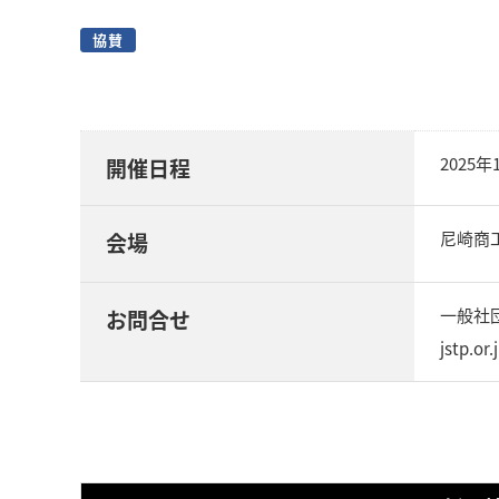
協賛
2025
開催日程
尼崎商
会場
一般社団法
お問合せ
jstp.o