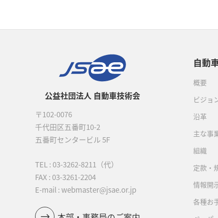
自動
概要
公益社団法人 自動車技術会
ビジョ
〒102-0076
沿革
千代田区五番町10-2
主な事
五番町センタービル 5F
組織
TEL :
03-3262-8211
（代）
定款・
FAX : 03-3261-2204
情報開
E-mail : webmaster@jsae.or.jp
各種お
本部・事務局のご案内