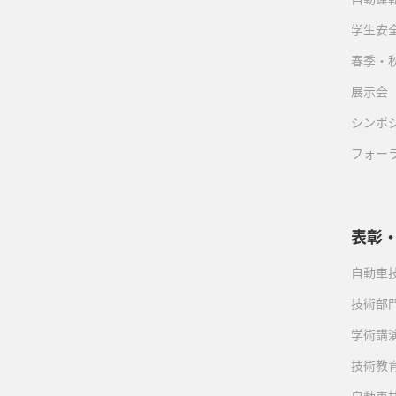
学生安
春季・
展示会
シンポ
フォー
表彰
自動車
技術部
学術講
技術教