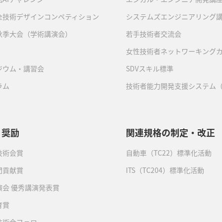
全技術デザインコンペティション
システムズエンジニアリング
秋季大会（学術講演会）
若手技術者交流会
女性技術者ネットワーキング
ジウム・講習会
SDVスキル標準
ラム
技術者能力開発支援システム（
・奨励
関連規格の制定・改正
技術会賞
自動車（TC22）標準化活動
門貢献賞
ITS（TC204）標準化活動
演会 優秀講演発表賞
育賞