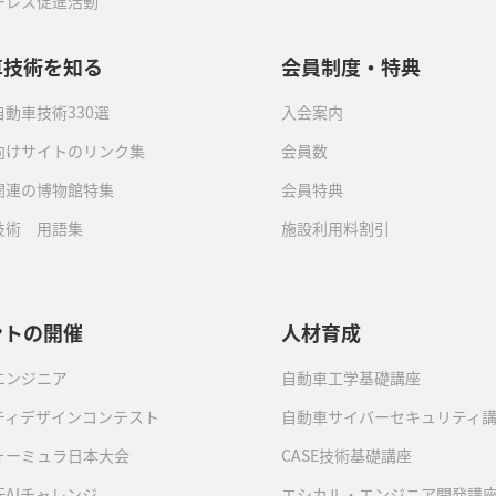
ーレス促進活動
車技術を知る
会員制度・特典
動車技術330選
入会案内
向けサイトのリンク集
会員数
関連の博物館特集
会員特典
技術 用語集
施設利用料割引
ントの開催
人材育成
エンジニア
自動車工学基礎講座
ティデザインコンテスト
自動車サイバーセキュリティ
ォーミュラ日本大会
CASE技術基礎講座
AIチャレンジ
エシカル・エンジニア開発講