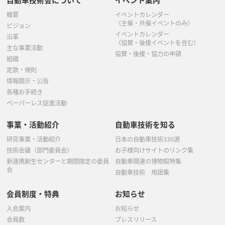
概要
イベントカレンダー
（主催・共催イベントのみ）
ビジョン
イベントカレンダー
沿革
（協賛・後援イベントを含む）
主な事業活動
協賛・後援・協力の申請
組織
定款・規則
情報開示・公告
各種お手続き
ペーパーレス促進活動
事業・活動紹介
自動車技術を知る
研究事業・活動紹介
日本の自動車技術330選
技術会議（部門委員会）
お子様向けサイトのリンク集
新連携創生センターと期間限定の委員
自動車関連の博物館特集
会
自動車技術 用語集
会員制度・特典
お知らせ
入会案内
お知らせ
会員数
プレスリリース