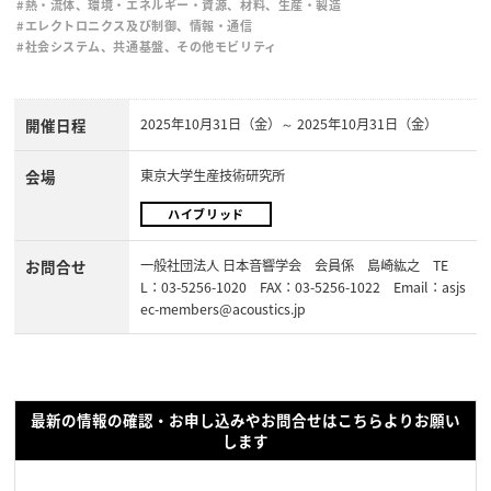
#熱・流体、環境・エネルギー・資源、材料、生産・製造
#エレクトロニクス及び制御、情報・通信
#社会システム、共通基盤、その他モビリティ
開催日程
2025年10月31日（金）～ 2025年10月31日（金）
会場
東京大学生産技術研究所
ハイブリッド
お問合せ
一般社団法人 日本音響学会 会員係 島崎紘之 TE
L：03-5256-1020 FAX：03-5256-1022 Email：asjs
ec-members@acoustics.jp
最新の情報の確認・お申し込みやお問合せはこちらよりお願い
します