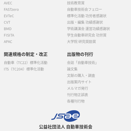
AVEC
技術教育賞
FASTzero
自動車技術会フェロー
EVTeC
標準化活動 功労者感謝状
CVT
出版・編集 功績感謝状
BMD
学術講演会 運営功績感謝状
FISITA
学生自動車研究会 功労賞
APAC
大学院 研究奨励賞
関連規格の制定・改正
出版物の刊行
自動車（TC22）標準化活動
会誌「自動車技術」
ITS（TC204）標準化活動
論文集
文献の購入・調査
出版案内サイト
メルマガ発行
刊行物正誤表
各種刊行物
公益社団法人 自動車技術会