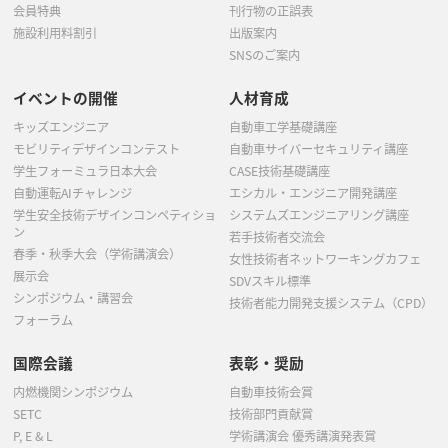
会員特典
刊行物の正誤表
施設利用料割引
出版案内
SNSのご案内
イベントの開催
人材育成
キッズエンジニア
自動車工学基礎講座
モビリティデザインコンテスト
自動車サイバーセキュリティ講座
学生フォーミュラ日本大会
CASE技術基礎講座
自動運転AIチャレンジ
エシカル・エンジニア開発講座
学生安全技術デザインコンペティショ
システムズエンジニアリング講座
ン
若手技術者交流会
春季・秋季大会（学術講演会）
女性技術者ネットワーキングカフェ
展示会
SDVスキル標準
シンポジウム・講習会
技術者能力開発支援システム（CPD）
フォーラム
国際会議
表彰・奨励
内燃機関シンポジウム
自動車技術会賞
SETC
技術部門貢献賞
P, E & L
学術講演会 優秀講演発表賞