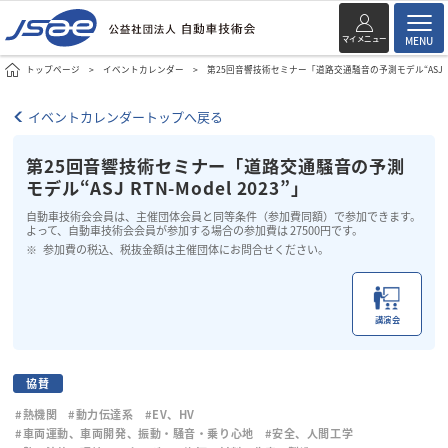
マイメニュー
MENU
トップページ
イベントカレンダー
第25回音響技術セミナー「道路交通騒音の予測モデル“ASJ RTN-M
イベントカレンダートップへ戻る
第25回音響技術セミナー「道路交通騒音の予測
モデル“ASJ RTN-Model 2023”」
自動車技術会会員は、主催団体会員と同等条件（参加費同額）で参加できます。
よって、自動車技術会会員が参加する場合の参加費は 27500円です。
参加費の税込、税抜金額は主催団体にお問合せください。
講演会
協賛
#熱機関
#動力伝達系
#EV、HV
#車両運動、車両開発、振動・騒音・乗り心地
#安全、人間工学