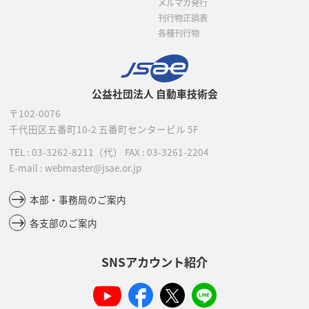
メルマガ発行
刊行物正誤表
各種刊行物
公益社団法人 自動車技術会
〒102-0076
千代田区五番町10-2
五番町センタービル 5F
TEL :
03-3262-8211
（代）
FAX : 03-3261-2204
E-mail : webmaster@jsae.or.jp
本部・事務局のご案内
各支部のご案内
SNSアカウント紹介