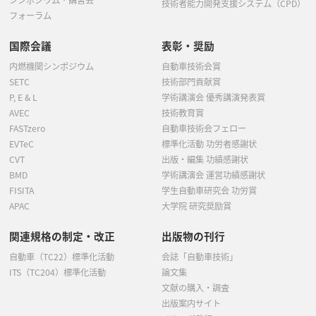
シンポジウム・講習会
技術者能力開発支援システム（CPD）
フォーラム
国際会議
表彰・奨励
内燃機関シンポジウム
自動車技術会賞
SETC
技術部門貢献賞
P, E & L
学術講演会 優秀講演発表賞
AVEC
技術教育賞
FASTzero
自動車技術会フェロー
EVTeC
標準化活動 功労者感謝状
CVT
出版・編集 功績感謝状
BMD
学術講演会 運営功績感謝状
FISITA
学生自動車研究会 功労賞
APAC
大学院 研究奨励賞
関連規格の制定・改正
出版物の刊行
自動車（TC22）標準化活動
会誌「自動車技術」
ITS（TC204）標準化活動
論文集
文献の購入・調査
出版案内サイト