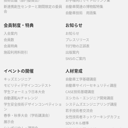
技術会議（部門委員会）
お子様向けサイトのリンク集
新連携創生センターと期間限定の委員
自動車関連の博物館特集
会
自動車技術 用語集
会員制度・特典
お知らせ
入会案内
お知らせ
会員数
プレスリリース
会員特典
刊行物の正誤表
施設利用料割引
出版案内
SNSのご案内
イベントの開催
人材育成
キッズエンジニア
自動車工学基礎講座
モビリティデザインコンテスト
自動車サイバーセキュリティ講座
学生フォーミュラ日本大会
CASE技術基礎講座
自動運転AIチャレンジ
エシカル・エンジニア開発講座
学生安全技術デザインコンペティショ
システムズエンジニアリング講座
ン
若手技術者交流会
春季・秋季大会（学術講演会）
女性技術者ネットワーキングカフェ
展示会
SDVスキル標準