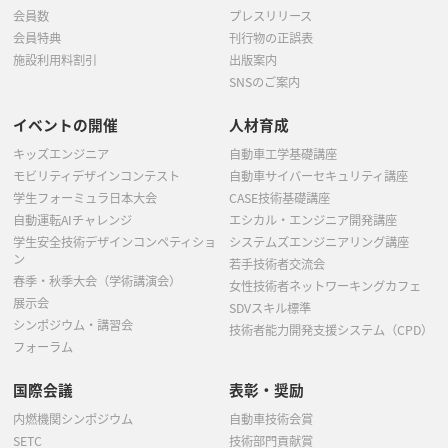
会員数
プレスリリース
会員特典
刊行物の正誤表
施設利用料割引
出版案内
SNSのご案内
イベントの開催
人材育成
キッズエンジニア
自動車工学基礎講座
モビリティデザインコンテスト
自動車サイバーセキュリティ講座
学生フォーミュラ日本大会
CASE技術基礎講座
自動運転AIチャレンジ
エシカル・エンジニア開発講座
学生安全技術デザインコンペティショ
システムズエンジニアリング講座
ン
若手技術者交流会
春季・秋季大会（学術講演会）
女性技術者ネットワーキングカフェ
展示会
SDVスキル標準
シンポジウム・講習会
技術者能力開発支援システム（CPD）
フォーラム
国際会議
表彰・奨励
内燃機関シンポジウム
自動車技術会賞
SETC
技術部門貢献賞