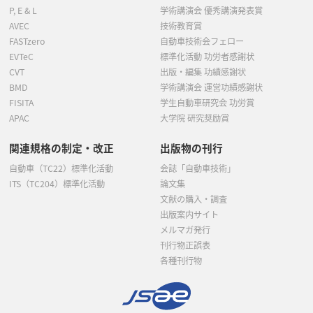
P, E & L
学術講演会 優秀講演発表賞
AVEC
技術教育賞
FASTzero
自動車技術会フェロー
EVTeC
標準化活動 功労者感謝状
CVT
出版・編集 功績感謝状
BMD
学術講演会 運営功績感謝状
FISITA
学生自動車研究会 功労賞
APAC
大学院 研究奨励賞
関連規格の制定・改正
出版物の刊行
自動車（TC22）標準化活動
会誌「自動車技術」
ITS（TC204）標準化活動
論文集
文献の購入・調査
出版案内サイト
メルマガ発行
刊行物正誤表
各種刊行物