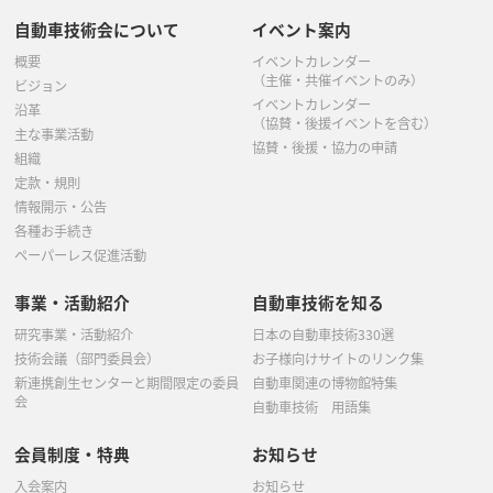
自動車技術会について
イベント案内
概要
イベントカレンダー
（主催・共催イベントのみ）
ビジョン
イベントカレンダー
沿革
（協賛・後援イベントを含む）
主な事業活動
協賛・後援・協力の申請
組織
定款・規則
情報開示・公告
各種お手続き
ペーパーレス促進活動
事業・活動紹介
自動車技術を知る
研究事業・活動紹介
日本の自動車技術330選
技術会議（部門委員会）
お子様向けサイトのリンク集
新連携創生センターと期間限定の委員
自動車関連の博物館特集
会
自動車技術 用語集
会員制度・特典
お知らせ
入会案内
お知らせ