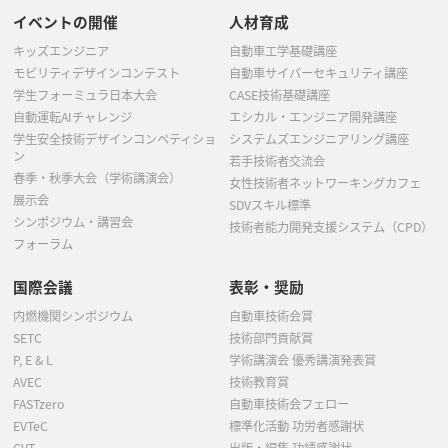
イベントの開催
人材育成
キッズエンジニア
自動車工学基礎講座
モビリティデザインコンテスト
自動車サイバーセキュリティ講座
学生フォーミュラ日本大会
CASE技術基礎講座
自動運転AIチャレンジ
エシカル・エンジニア開発講座
学生安全技術デザインコンペティショ
システムズエンジニアリング講座
ン
若手技術者交流会
春季・秋季大会（学術講演会）
女性技術者ネットワーキングカフェ
展示会
SDVスキル標準
シンポジウム・講習会
技術者能力開発支援システム（CPD）
フォーラム
国際会議
表彰・奨励
内燃機関シンポジウム
自動車技術会賞
SETC
技術部門貢献賞
P, E & L
学術講演会 優秀講演発表賞
AVEC
技術教育賞
FASTzero
自動車技術会フェロー
EVTeC
標準化活動 功労者感謝状
CVT
出版・編集 功績感謝状