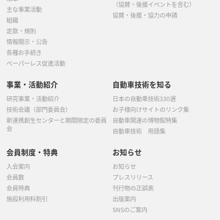
（協賛・後援イベントを含む）
主な事業活動
協賛・後援・協力の申請
組織
定款・規則
情報開示・公告
各種お手続き
ペーパーレス促進活動
事業・活動紹介
自動車技術を知る
研究事業・活動紹介
日本の自動車技術330選
技術会議（部門委員会）
お子様向けサイトのリンク集
新連携創生センターと期間限定の委員
自動車関連の博物館特集
会
自動車技術 用語集
会員制度・特典
お知らせ
入会案内
お知らせ
会員数
プレスリリース
会員特典
刊行物の正誤表
施設利用料割引
出版案内
SNSのご案内