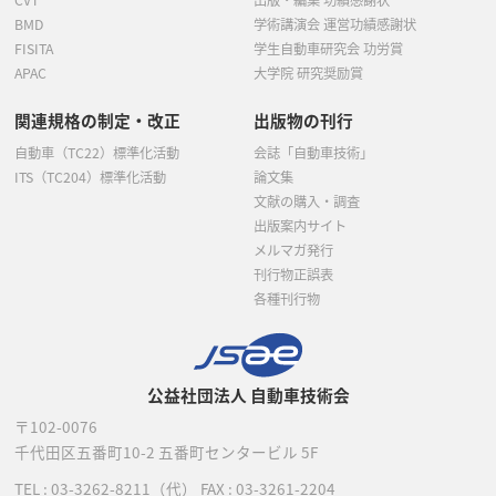
BMD
学術講演会 運営功績感謝状
FISITA
学生自動車研究会 功労賞
APAC
大学院 研究奨励賞
関連規格の制定・改正
出版物の刊行
自動車（TC22）標準化活動
会誌「自動車技術」
ITS（TC204）標準化活動
論文集
文献の購入・調査
出版案内サイト
メルマガ発行
刊行物正誤表
各種刊行物
公益社団法人 自動車技術会
〒102-0076
千代田区五番町10-2
五番町センタービル 5F
TEL :
03-3262-8211
（代）
FAX : 03-3261-2204