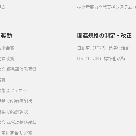
ラム
技術者能力開発支援システム（
・奨励
関連規格の制定・改正
技術会賞
自動車（TC22）標準化活動
門貢献賞
ITS（TC204）標準化活動
演会 優秀講演発表賞
育賞
技術会フェロー
活動 功労者感謝状
編集 功績感謝状
演会 運営功績感謝状
動車研究会 功労賞