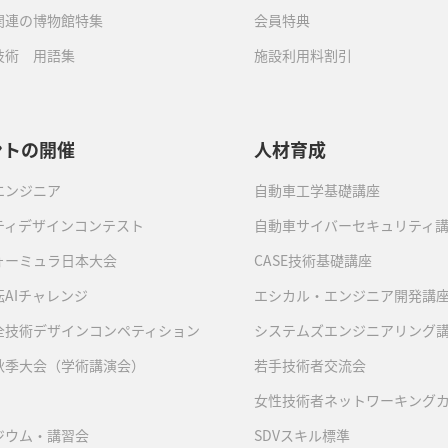
関連の博物館特集
会員特典
技術 用語集
施設利用料割引
ントの開催
人材育成
エンジニア
自動車工学基礎講座
ティデザインコンテスト
自動車サイバーセキュリティ
ォーミュラ日本大会
CASE技術基礎講座
AIチャレンジ
エシカル・エンジニア開発講
全技術デザインコンペティション
システムズエンジニアリング
秋季大会（学術講演会）
若手技術者交流会
女性技術者ネットワーキング
ジウム・講習会
SDVスキル標準