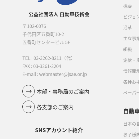
概要
公益社団法人 自動車技術会
ビジョ
〒102-0076
沿革
千代田区五番町10-2
主な事
五番町センタービル 5F
組織
TEL :
03-3262-8211
（代）
定款・
FAX : 03-3261-2204
情報開
E-mail : webmaster@jsae.or.jp
各種お
本部・事務局のご案内
ペーパ
各支部のご案内
自動
日本の自
SNSアカウント紹介
お子様