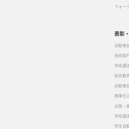
フォー
表彰
自動車
技術部
学術講
技術教
自動車
標準化
出版・
学術講
学生自