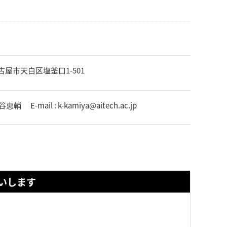
古屋市天白区塩釜口1-501
l : k-kamiya@aitech.ac.jp
いします