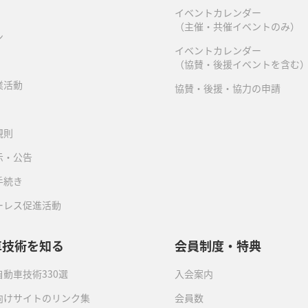
イベントカレンダー
（主催・共催イベントのみ）
ン
イベントカレンダー
（協賛・後援イベントを含む
業活動
協賛・後援・協力の申請
規則
示・公告
手続き
ーレス促進活動
車技術を知る
会員制度・特典
動車技術330選
入会案内
向けサイトのリンク集
会員数