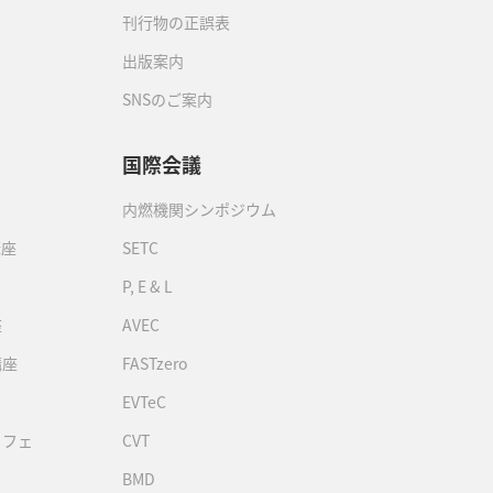
刊行物の正誤表
出版案内
SNSのご案内
国際会議
内燃機関シンポジウム
講座
SETC
P, E & L
座
AVEC
講座
FASTzero
EVTeC
カフェ
CVT
BMD