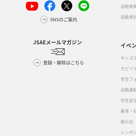
自動車
自動車
SNSのご案内
JSAEメールマガジン
イベ
キッズ
登録・解除はこちら
モビリ
学生フ
自動運転
学生安
春季・
展示会
シンポ