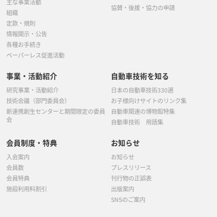
主な事業活動
協賛・後援・協力の申請
組織
定款・規則
情報開示・公告
各種お手続き
ペーパーレス促進活動
事業・活動紹介
自動車技術を知る
研究事業・活動紹介
日本の自動車技術330選
技術会議（部門委員会）
お子様向けサイトのリンク集
新連携創生センターと期間限定の委員
自動車関連の博物館特集
会
自動車技術 用語集
会員制度・特典
お知らせ
入会案内
お知らせ
会員数
プレスリリース
会員特典
刊行物の正誤表
施設利用料割引
出版案内
SNSのご案内