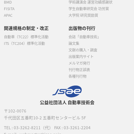
BMD
学術講演会 運営功績感謝状
FISITA
学生自動車研究会 功労賞
APAC
大学院 研究奨励賞
関連規格の制定・改正
出版物の刊行
自動車（TC22）標準化活動
会誌「自動車技術」
ITS（TC204）標準化活動
論文集
文献の購入・調査
出版案内サイト
メルマガ発行
刊行物正誤表
各種刊行物
公益社団法人 自動車技術会
〒102-0076
千代田区五番町10-2
五番町センタービル 5F
TEL :
03-3262-8211
（代）
FAX : 03-3261-2204