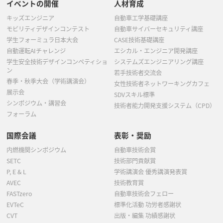
イベントの開催
人材育成
キッズエンジニア
自動車工学基礎講座
モビリティデザインコンテスト
自動車サイバーセキュリティ講座
学生フォーミュラ日本大会
CASE技術基礎講座
自動運転AIチャレンジ
エシカル・エンジニア開発講座
学生安全技術デザインコンペティショ
システムズエンジニアリング講座
ン
若手技術者交流会
春季・秋季大会（学術講演会）
女性技術者ネットワーキングカフェ
展示会
SDVスキル標準
シンポジウム・講習会
技術者能力開発支援システム（CPD）
フォーラム
国際会議
表彰・奨励
内燃機関シンポジウム
自動車技術会賞
SETC
技術部門貢献賞
P, E & L
学術講演会 優秀講演発表賞
AVEC
技術教育賞
FASTzero
自動車技術会フェロー
EVTeC
標準化活動 功労者感謝状
CVT
出版・編集 功績感謝状