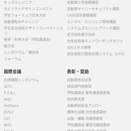
キッズエンジニア
自動車工学基礎講座
モビリティデザインコンテスト
自動車サイバーセキュリティ講座
学生フォーミュラ日本大会
CASE技術基礎講座
自動運転AIチャレンジ
エシカル・エンジニア開発講座
学生安全技術デザインコンペティショ
システムズエンジニアリング講座
ン
若手技術者交流会
春季・秋季大会（学術講演会）
女性技術者ネットワーキングカフェ
展示会
SDVスキル標準
シンポジウム・講習会
技術者能力開発支援システム（CPD）
フォーラム
国際会議
表彰・奨励
内燃機関シンポジウム
自動車技術会賞
SETC
技術部門貢献賞
P, E & L
学術講演会 優秀講演発表賞
AVEC
技術教育賞
FASTzero
自動車技術会フェロー
EVTeC
標準化活動 功労者感謝状
CVT
出版・編集 功績感謝状
BMD
学術講演会 運営功績感謝状