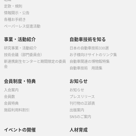
定款・規則
情報開示・公告
各種お手続き
ペーパーレス促進活動
事業・活動紹介
自動車技術を知る
研究事業・活動紹介
日本の自動車技術330選
技術会議（部門委員会）
お子様向けサイトのリンク集
新連携創生センターと期間限定の委員
自動車関連の博物館特集
会
自動車技術 用語集
会員制度・特典
お知らせ
入会案内
お知らせ
会員数
プレスリリース
会員特典
刊行物の正誤表
施設利用料割引
出版案内
SNSのご案内
イベントの開催
人材育成