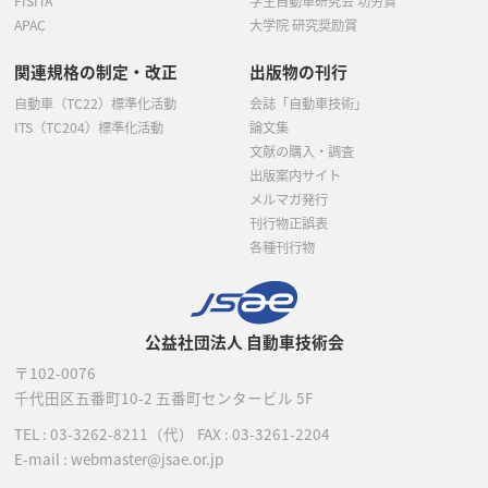
FISITA
学生自動車研究会 功労賞
APAC
大学院 研究奨励賞
関連規格の制定・改正
出版物の刊行
自動車（TC22）標準化活動
会誌「自動車技術」
ITS（TC204）標準化活動
論文集
文献の購入・調査
出版案内サイト
メルマガ発行
刊行物正誤表
各種刊行物
公益社団法人 自動車技術会
〒102-0076
千代田区五番町10-2
五番町センタービル 5F
TEL :
03-3262-8211
（代）
FAX : 03-3261-2204
E-mail : webmaster@jsae.or.jp