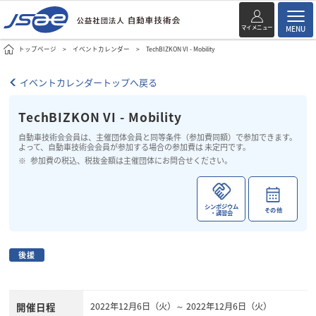
マイメニュー
MENU
トップページ
イベントカレンダー
TechBIZKON VI - Mobility
イベントカレンダートップへ戻る
TechBIZKON VI - Mobility
自動車技術会会員は、主催団体会員と同等条件（参加費同額）で参加できます。
よって、自動車技術会会員が参加する場合の参加費は 未定円です。
参加費の税込、税抜金額は主催団体にお問合せください。
シンポジウム
その他
・講習会
後援
開催日程
2022年12月6日（火）～ 2022年12月6日（火）