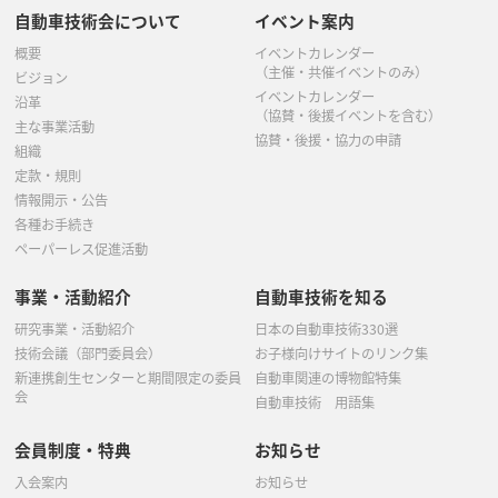
自動車技術会について
イベント案内
概要
イベントカレンダー
（主催・共催イベントのみ）
ビジョン
イベントカレンダー
沿革
（協賛・後援イベントを含む）
主な事業活動
協賛・後援・協力の申請
組織
定款・規則
情報開示・公告
各種お手続き
ペーパーレス促進活動
事業・活動紹介
自動車技術を知る
研究事業・活動紹介
日本の自動車技術330選
技術会議（部門委員会）
お子様向けサイトのリンク集
新連携創生センターと期間限定の委員
自動車関連の博物館特集
会
自動車技術 用語集
会員制度・特典
お知らせ
入会案内
お知らせ