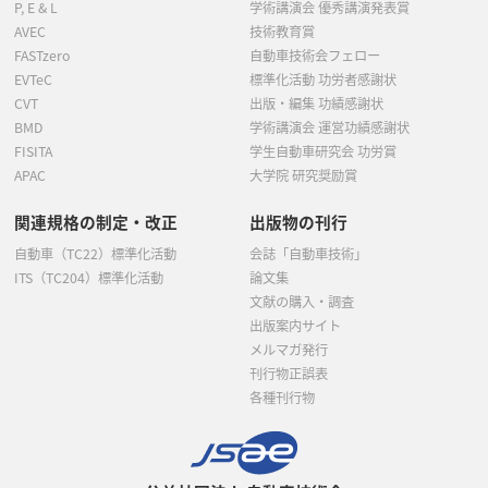
P, E & L
学術講演会 優秀講演発表賞
AVEC
技術教育賞
FASTzero
自動車技術会フェロー
EVTeC
標準化活動 功労者感謝状
CVT
出版・編集 功績感謝状
BMD
学術講演会 運営功績感謝状
FISITA
学生自動車研究会 功労賞
APAC
大学院 研究奨励賞
関連規格の制定・改正
出版物の刊行
自動車（TC22）標準化活動
会誌「自動車技術」
ITS（TC204）標準化活動
論文集
文献の購入・調査
出版案内サイト
メルマガ発行
刊行物正誤表
各種刊行物