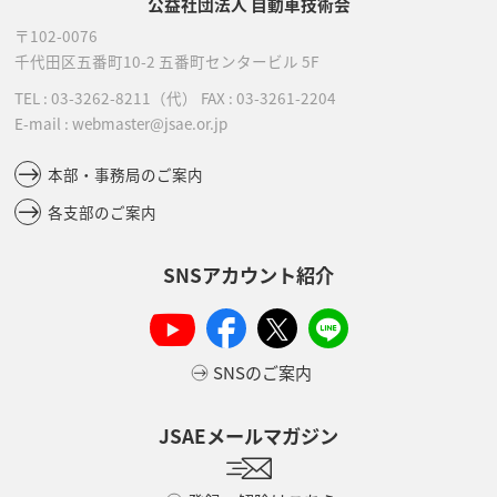
公益社団法人 自動車技術会
〒102-0076
千代田区五番町10-2
五番町センタービル 5F
TEL :
03-3262-8211
（代）
FAX : 03-3261-2204
E-mail : webmaster@jsae.or.jp
本部・事務局のご案内
各支部のご案内
SNSアカウント紹介
SNSのご案内
JSAEメールマガジン