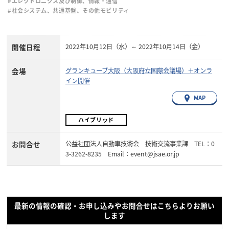
#エレクトロニクス及び制御、情報・通信
#社会システム、共通基盤、その他モビリティ
開催日程
2022年10月12日（水）～ 2022年10月14日（金）
会場
グランキューブ大阪（大阪府立国際会議場）＋オンラ
イン開催
MAP
ハイブリッド
お問合せ
公益社団法人自動車技術会 技術交流事業課 TEL：0
3-3262-8235 Email：event@jsae.or.jp
最新の情報の確認・お申し込みやお問合せはこちらよりお願い
します