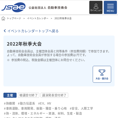
マイメニュー
MENU
トップページ
イベントカレンダー
2022年秋季大会
イベントカレンダートップへ戻る
2022年秋季大会
自動車技術会会員は、主催団体会員と同等条件（参加費同額）で参加できます。
よって、自動車技術会会員が参加する場合の参加費は 円です。
参加費の税込、税抜金額は主催団体にお問合せください。
大会・展示会
主催
聴講受付終了
講演発表受付終了
#熱機関
#動力伝達系
#EV、HV
#車両運動、車両開発、振動・騒音・乗り心地
#安全、人間工学
#熱・流体、環境・エネルギー・資源、材料、生産・製造