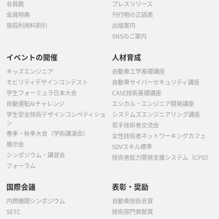
会員数
プレスリリース
会員特典
刊行物の正誤表
施設利用料割引
出版案内
SNSのご案内
イベントの開催
人材育成
キッズエンジニア
自動車工学基礎講座
モビリティデザインコンテスト
自動車サイバーセキュリティ講座
学生フォーミュラ日本大会
CASE技術基礎講座
自動運転AIチャレンジ
エシカル・エンジニア開発講座
学生安全技術デザインコンペティショ
システムズエンジニアリング講座
ン
若手技術者交流会
春季・秋季大会（学術講演会）
女性技術者ネットワーキングカフェ
展示会
SDVスキル標準
シンポジウム・講習会
技術者能力開発支援システム（CPD）
フォーラム
国際会議
表彰・奨励
内燃機関シンポジウム
自動車技術会賞
SETC
技術部門貢献賞