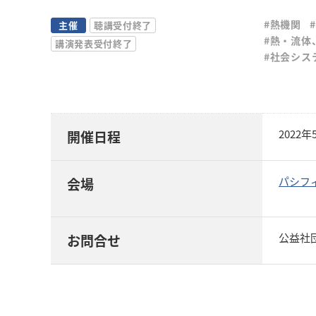
#熱機関
主催
聴講受付終了
#熱・流体
講演発表受付終了
#社会シス
2022
開催日程
パシフ
会場
公益社団
お問合せ