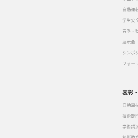
自動運転
学生安
春季・
展示会
シンポ
フォー
表彰
自動車
技術部
学術講
技術教