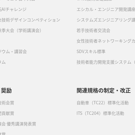
AIチャレンジ
エシカル・エンジニア開発講
全技術デザインコンペティション
システムズエンジニアリング
秋季大会（学術講演会）
若手技術者交流会
女性技術者ネットワーキング
ジウム・講習会
SDVスキル標準
ラム
技術者能力開発支援システム（
・奨励
関連規格の制定・改正
技術会賞
自動車（TC22）標準化活動
門貢献賞
ITS（TC204）標準化活動
演会 優秀講演発表賞
育賞