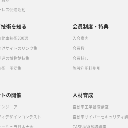
ーレス促進活動
車技術を知る
会員制度・特典
動車技術330選
入会案内
向けサイトのリンク集
会員数
関連の博物館特集
会員特典
技術 用語集
施設利用料割引
ントの開催
人材育成
エンジニア
自動車工学基礎講座
ティデザインコンテスト
自動車サイバーセキュリティ
ォーミュラ日本大会
CASE技術基礎講座