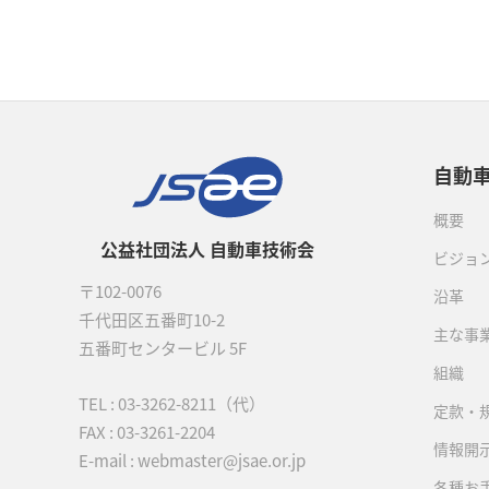
自動
概要
公益社団法人 自動車技術会
ビジョ
〒102-0076
沿革
千代田区五番町10-2
主な事
五番町センタービル 5F
組織
TEL :
03-3262-8211
（代）
定款・
FAX : 03-3261-2204
情報開
E-mail : webmaster@jsae.or.jp
各種お