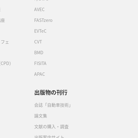
座
AVEC
講座
FASTzero
EVTeC
カフェ
CVT
BMD
CPD）
FISITA
APAC
出版物の刊行
会誌「自動車技術」
論文集
文献の購入・調査
出版案内サイト