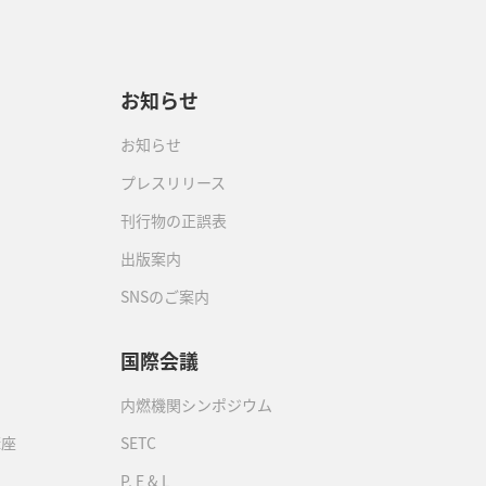
お知らせ
お知らせ
プレスリリース
刊行物の正誤表
出版案内
SNSのご案内
国際会議
内燃機関シンポジウム
講座
SETC
P, E & L