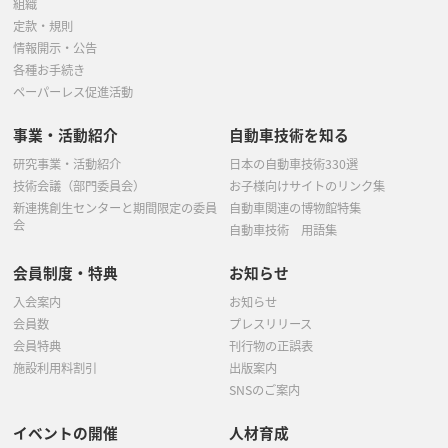
組織
定款・規則
情報開示・公告
各種お手続き
ペーパーレス促進活動
事業・活動紹介
自動車技術を知る
研究事業・活動紹介
日本の自動車技術330選
技術会議（部門委員会）
お子様向けサイトのリンク集
新連携創生センターと期間限定の委員
自動車関連の博物館特集
会
自動車技術 用語集
会員制度・特典
お知らせ
入会案内
お知らせ
会員数
プレスリリース
会員特典
刊行物の正誤表
施設利用料割引
出版案内
SNSのご案内
イベントの開催
人材育成