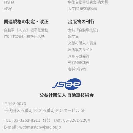
FISITA
学生自動車研究会 功労賞
APAC
大学院 研究奨励賞
関連規格の制定・改正
出版物の刊行
自動車（TC22）標準化活動
会誌「自動車技術」
ITS（TC204）標準化活動
論文集
文献の購入・調査
出版案内サイト
メルマガ発行
刊行物正誤表
各種刊行物
公益社団法人 自動車技術会
〒102-0076
千代田区五番町10-2
五番町センタービル 5F
TEL :
03-3262-8211
（代）
FAX : 03-3261-2204
E-mail : webmaster@jsae.or.jp