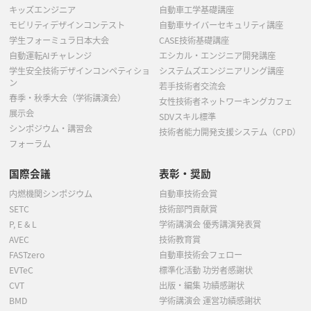
キッズエンジニア
自動車工学基礎講座
モビリティデザインコンテスト
自動車サイバーセキュリティ講座
学生フォーミュラ日本大会
CASE技術基礎講座
自動運転AIチャレンジ
エシカル・エンジニア開発講座
学生安全技術デザインコンペティショ
システムズエンジニアリング講座
ン
若手技術者交流会
春季・秋季大会（学術講演会）
女性技術者ネットワーキングカフェ
展示会
SDVスキル標準
シンポジウム・講習会
技術者能力開発支援システム（CPD）
フォーラム
国際会議
表彰・奨励
内燃機関シンポジウム
自動車技術会賞
SETC
技術部門貢献賞
P, E & L
学術講演会 優秀講演発表賞
AVEC
技術教育賞
FASTzero
自動車技術会フェロー
EVTeC
標準化活動 功労者感謝状
CVT
出版・編集 功績感謝状
BMD
学術講演会 運営功績感謝状