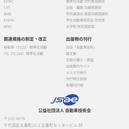
EVTeC
標準化活動 功労者感謝状
CVT
出版・編集 功績感謝状
BMD
学術講演会 運営功績感謝状
FISITA
学生自動車研究会 功労賞
APAC
大学院 研究奨励賞
関連規格の制定・改正
出版物の刊行
自動車（TC22）標準化活動
会誌「自動車技術」
ITS（TC204）標準化活動
論文集
文献の購入・調査
出版案内サイト
メルマガ発行
刊行物正誤表
各種刊行物
公益社団法人 自動車技術会
〒102-0076
千代田区五番町10-2
五番町センタービル 5F