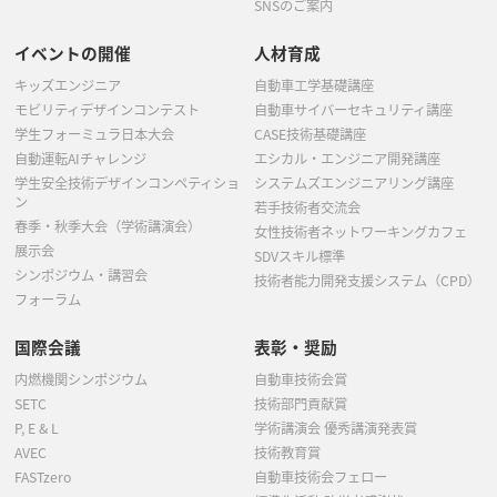
SNSのご案内
イベントの開催
人材育成
キッズエンジニア
自動車工学基礎講座
モビリティデザインコンテスト
自動車サイバーセキュリティ講座
学生フォーミュラ日本大会
CASE技術基礎講座
自動運転AIチャレンジ
エシカル・エンジニア開発講座
学生安全技術デザインコンペティショ
システムズエンジニアリング講座
ン
若手技術者交流会
春季・秋季大会（学術講演会）
女性技術者ネットワーキングカフェ
展示会
SDVスキル標準
シンポジウム・講習会
技術者能力開発支援システム（CPD）
フォーラム
国際会議
表彰・奨励
内燃機関シンポジウム
自動車技術会賞
SETC
技術部門貢献賞
P, E & L
学術講演会 優秀講演発表賞
AVEC
技術教育賞
FASTzero
自動車技術会フェロー