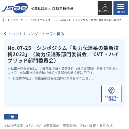
マイメニュー
MENU
トップページ
イベントカレンダー
No.07-23 シンポジウム「動力伝達系の最新技術2023
イベントカレンダートップへ戻る
No.07-23 シンポジウム「動力伝達系の最新技
術2023」（動力伝達系部門委員会／ CVT・ハイ
ブリッド部門委員会）
自動車技術会会員は、主催団体会員と同等条件（参加費同額）で参加できます。
よって、自動車技術会会員が参加する場合の参加費は 円です。
参加費の税込、税抜金額は主催団体にお問合せください。
シンポジウム
・講習会
主催
#動力伝達系
#EV、HV
#車両運動、車両開発、振動・騒音・乗り心地