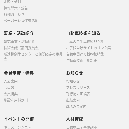
定款・規則
情報開示・公告
各種お手続き
ペーパーレス促進活動
事業・活動紹介
自動車技術を知る
研究事業・活動紹介
日本の自動車技術330選
技術会議（部門委員会）
お子様向けサイトのリンク集
新連携創生センターと期間限定の委員
自動車関連の博物館特集
会
自動車技術 用語集
会員制度・特典
お知らせ
入会案内
お知らせ
会員数
プレスリリース
会員特典
刊行物の正誤表
施設利用料割引
出版案内
SNSのご案内
イベントの開催
人材育成
キッズエンジニア
自動車工学基礎講座