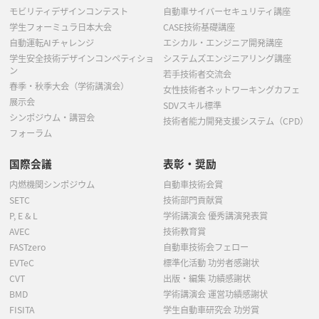
モビリティデザインコンテスト
自動車サイバーセキュリティ講座
学生フォーミュラ日本大会
CASE技術基礎講座
自動運転AIチャレンジ
エシカル・エンジニア開発講座
学生安全技術デザインコンペティショ
システムズエンジニアリング講座
ン
若手技術者交流会
春季・秋季大会（学術講演会）
女性技術者ネットワーキングカフェ
展示会
SDVスキル標準
シンポジウム・講習会
技術者能力開発支援システム（CPD）
フォーラム
国際会議
表彰・奨励
内燃機関シンポジウム
自動車技術会賞
SETC
技術部門貢献賞
P, E & L
学術講演会 優秀講演発表賞
AVEC
技術教育賞
FASTzero
自動車技術会フェロー
EVTeC
標準化活動 功労者感謝状
CVT
出版・編集 功績感謝状
BMD
学術講演会 運営功績感謝状
FISITA
学生自動車研究会 功労賞