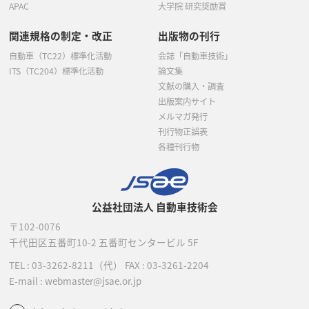
APAC
大学院 研究奨励賞
関連規格の制定・改正
出版物の刊行
自動車（TC22）標準化活動
会誌「自動車技術」
ITS（TC204）標準化活動
論文集
文献の購入・調査
出版案内サイト
メルマガ発行
刊行物正誤表
各種刊行物
公益社団法人 自動車技術会
〒102-0076
千代田区五番町10-2
五番町センタービル 5F
TEL :
03-3262-8211
（代）
FAX : 03-3261-2204
E-mail : webmaster@jsae.or.jp