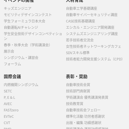
キッズエンジニア
自動車工学基礎講座
モビリティデザインコンテスト
自動車サイバーセキュリティ講座
学生フォーミュラ日本大会
CASE技術基礎講座
自動運転AIチャレンジ
エシカル・エンジニア開発講座
学生安全技術デザインコンペティショ
システムズエンジニアリング講座
ン
若手技術者交流会
春季・秋季大会（学術講演会）
女性技術者ネットワーキングカフェ
展示会
SDVスキル標準
シンポジウム・講習会
技術者能力開発支援システム（CPD）
フォーラム
国際会議
表彰・奨励
内燃機関シンポジウム
自動車技術会賞
SETC
技術部門貢献賞
P, E & L
学術講演会 優秀講演発表賞
AVEC
技術教育賞
FASTzero
自動車技術会フェロー
EVTeC
標準化活動 功労者感謝状
CVT
出版・編集 功績感謝状
BMD
学術講演会 運営功績感謝状