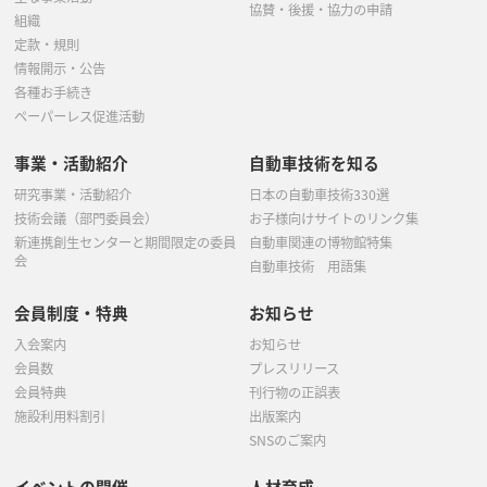
協賛・後援・協力の申請
組織
定款・規則
情報開示・公告
各種お手続き
ペーパーレス促進活動
事業・活動紹介
自動車技術を知る
研究事業・活動紹介
日本の自動車技術330選
技術会議（部門委員会）
お子様向けサイトのリンク集
新連携創生センターと期間限定の委員
自動車関連の博物館特集
会
自動車技術 用語集
会員制度・特典
お知らせ
入会案内
お知らせ
会員数
プレスリリース
会員特典
刊行物の正誤表
施設利用料割引
出版案内
SNSのご案内
イベントの開催
人材育成