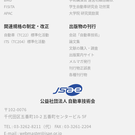
FISITA
学生自動車研究会 功労賞
APAC
大学院 研究奨励賞
関連規格の制定・改正
出版物の刊行
自動車（TC22）標準化活動
会誌「自動車技術」
ITS（TC204）標準化活動
論文集
文献の購入・調査
出版案内サイト
メルマガ発行
刊行物正誤表
各種刊行物
公益社団法人 自動車技術会
〒102-0076
千代田区五番町10-2
五番町センタービル 5F
TEL :
03-3262-8211
（代）
FAX : 03-3261-2204
E-mail : webmaster@jsae.or.jp