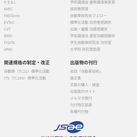
P, E & L
学術講演会 優秀講演発表賞
AVEC
技術教育賞
FASTzero
自動車技術会フェロー
EVTeC
標準化活動 功労者感謝状
CVT
出版・編集 功績感謝状
BMD
学術講演会 運営功績感謝状
FISITA
学生自動車研究会 功労賞
APAC
大学院 研究奨励賞
関連規格の制定・改正
出版物の刊行
自動車（TC22）標準化活動
会誌「自動車技術」
ITS（TC204）標準化活動
論文集
文献の購入・調査
出版案内サイト
メルマガ発行
刊行物正誤表
各種刊行物