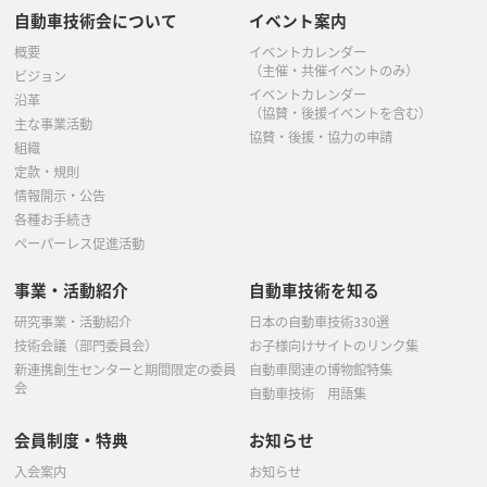
自動車技術会について
イベント案内
概要
イベントカレンダー
（主催・共催イベントのみ）
ビジョン
イベントカレンダー
沿革
（協賛・後援イベントを含む）
主な事業活動
協賛・後援・協力の申請
組織
定款・規則
情報開示・公告
各種お手続き
ペーパーレス促進活動
事業・活動紹介
自動車技術を知る
研究事業・活動紹介
日本の自動車技術330選
技術会議（部門委員会）
お子様向けサイトのリンク集
新連携創生センターと期間限定の委員
自動車関連の博物館特集
会
自動車技術 用語集
会員制度・特典
お知らせ
入会案内
お知らせ