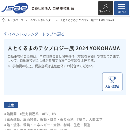
マイメニュー
MENU
トップページ
イベントカレンダー
人とくるまのテクノロジー展 2024 YOKOHAMA
イベントカレンダートップへ戻る
人とくるまのテクノロジー展 2024 YOKOHAMA
自動車技術会会員は、主催団体会員と同等条件（参加費同額）で参加できます。
よって、自動車技術会会員が参加する場合の参加費は 円です。
参加費の税込、税抜金額は主催団体にお問合せください。
大会・展示会
主催
#熱機関
#動力伝達系
#EV、HV
#車両運動、車両開発、振動・騒音・乗り心地
#安全、人間工学
#熱・流体、環境・エネルギー・資源、材料、生産・製造