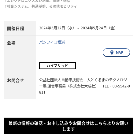
#エレクトロニクス及び制御、情報・通信
#社会システム、共通基盤、その他モビリティ
開催日程
2024年5月22日（水）～ 2024年5月24日（金）
会場
パシフィコ横浜
MAP
ハイブリッド
お問合せ
公益社団法人自動車技術会 人とくるまのテクノロジ
ー展 運営事務局（株式会社大成社） TEL：03-5542-0
811
最新の情報の確認・お申し込みやお問合せはこちらよりお願い
します