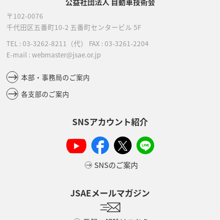
公益社団法人 自動車技術会
〒102-0076
千代田区五番町10-2
五番町センタービル 5F
TEL :
03-3262-8211
（代）
FAX : 03-3261-2204
E-mail : webmaster@jsae.or.jp
本部・事務局のご案内
各支部のご案内
SNSアカウント紹介
SNSのご案内
JSAEメールマガジン