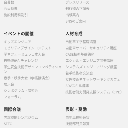
会員数
プレスリリース
会員特典
刊行物の正誤表
施設利用料割引
出版案内
SNSのご案内
イベントの開催
人材育成
キッズエンジニア
自動車工学基礎講座
モビリティデザインコンテスト
自動車サイバーセキュリティ講座
学生フォーミュラ日本大会
CASE技術基礎講座
自動運転AIチャレンジ
エシカル・エンジニア開発講座
学生安全技術デザインコンペティショ
システムズエンジニアリング講座
ン
若手技術者交流会
春季・秋季大会（学術講演会）
女性技術者ネットワーキングカフェ
展示会
SDVスキル標準
シンポジウム・講習会
技術者能力開発支援システム（CPD）
フォーラム
国際会議
表彰・奨励
内燃機関シンポジウム
自動車技術会賞
SETC
技術部門貢献賞