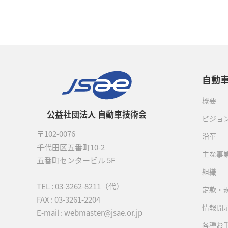
自動
概要
公益社団法人 自動車技術会
ビジョ
〒102-0076
沿革
千代田区五番町10-2
主な事
五番町センタービル 5F
組織
TEL :
03-3262-8211
（代）
定款・
FAX : 03-3261-2204
情報開
E-mail : webmaster@jsae.or.jp
各種お