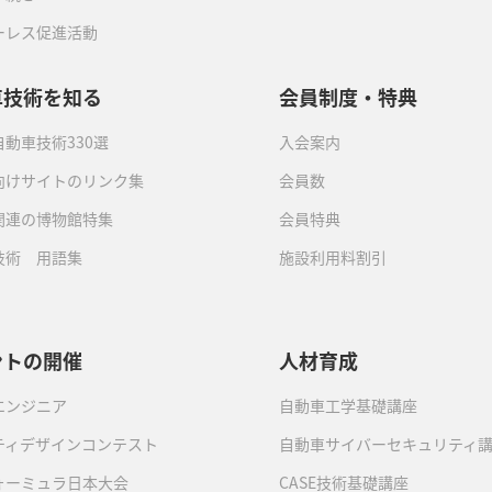
ーレス促進活動
車技術を知る
会員制度・特典
動車技術330選
入会案内
向けサイトのリンク集
会員数
関連の博物館特集
会員特典
技術 用語集
施設利用料割引
ントの開催
人材育成
エンジニア
自動車工学基礎講座
ティデザインコンテスト
自動車サイバーセキュリティ
ォーミュラ日本大会
CASE技術基礎講座