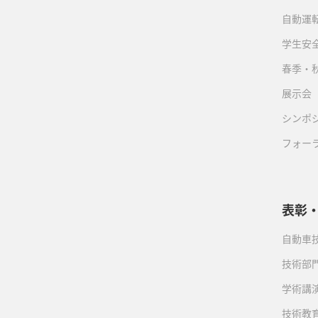
自動運転
学生安
春季・
展示会
シンポ
フォー
表彰
自動車
技術部
学術講
技術教