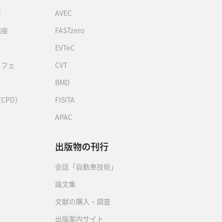
座
AVEC
講座
FASTzero
EVTeC
カフェ
CVT
BMD
CPD）
FISITA
APAC
出版物の刊行
会誌「自動車技術」
論文集
文献の購入・調査
出版案内サイト