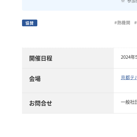
参加
#熱機関
協賛
2024
開催日程
京都テ
会場
一般社団法
お問合せ