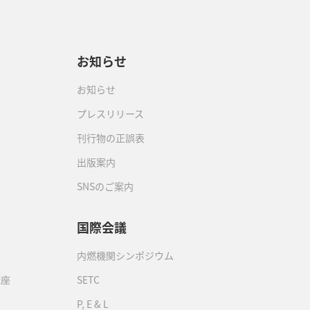
お知らせ
お知らせ
プレスリリース
刊行物の正誤表
出版案内
SNSのご案内
国際会議
内燃機関シンポジウム
講座
SETC
P, E & L