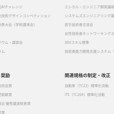
AIチャレンジ
エシカル・エンジニア開発講
全技術デザインコンペティション
システムズエンジニアリング
秋季大会（学術講演会）
若手技術者交流会
女性技術者ネットワーキング
ジウム・講習会
SDVスキル標準
ラム
技術者能力開発支援システム（
・奨励
関連規格の制定・改正
技術会賞
自動車（TC22）標準化活動
門貢献賞
ITS（TC204）標準化活動
演会 優秀講演発表賞
育賞