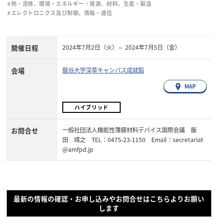
#熱・流体、環境・エネルギー・資源、材料、生産・製造
#エレクトロニクス及び制御、情報・通信
開催日程
2024年7月2日（火）～ 2024年7月5日（金）
会場
龍谷大学深草キャンパス成就館
MAP
ハイブリッド
お問合せ
一般社団法人機能性薄膜材料デバイス国際会議 飯
田 靖之 TEL：0475-23-1150 Email：secretariat
@amfpd.jp
最新の情報の確認・お申し込みやお問合せはこちらよりお願い
します