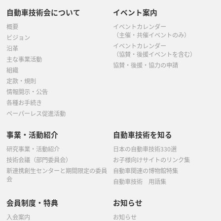
自動車技術会について
イベント案内
概要
イベントカレンダー
（主催・共催イベントのみ）
ビジョン
イベントカレンダー
沿革
（協賛・後援イベントを含む）
主な事業活動
協賛・後援・協力の申請
組織
定款・規則
情報開示・公告
各種お手続き
ペーパーレス促進活動
事業・活動紹介
自動車技術を知る
研究事業・活動紹介
日本の自動車技術330選
技術会議（部門委員会）
お子様向けサイトのリンク集
新連携創生センターと期間限定の委員
自動車関連の博物館特集
会
自動車技術 用語集
会員制度・特典
お知らせ
入会案内
お知らせ