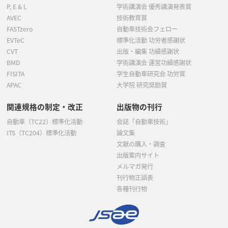
P, E & L
学術講演会 優秀講演発表賞
AVEC
技術教育賞
FASTzero
自動車技術会フェロー
EVTeC
標準化活動 功労者感謝状
CVT
出版・編集 功績感謝状
BMD
学術講演会 運営功績感謝状
FISITA
学生自動車研究会 功労賞
APAC
大学院 研究奨励賞
関連規格の制定・改正
出版物の刊行
自動車（TC22）標準化活動
会誌「自動車技術」
ITS（TC204）標準化活動
論文集
文献の購入・調査
出版案内サイト
メルマガ発行
刊行物正誤表
各種刊行物