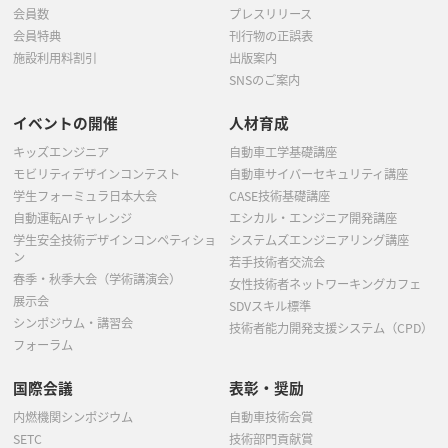
会員数
プレスリリース
会員特典
刊行物の正誤表
施設利用料割引
出版案内
SNSのご案内
イベントの開催
人材育成
キッズエンジニア
自動車工学基礎講座
モビリティデザインコンテスト
自動車サイバーセキュリティ講座
学生フォーミュラ日本大会
CASE技術基礎講座
自動運転AIチャレンジ
エシカル・エンジニア開発講座
学生安全技術デザインコンペティショ
システムズエンジニアリング講座
ン
若手技術者交流会
春季・秋季大会（学術講演会）
女性技術者ネットワーキングカフェ
展示会
SDVスキル標準
シンポジウム・講習会
技術者能力開発支援システム（CPD）
フォーラム
国際会議
表彰・奨励
内燃機関シンポジウム
自動車技術会賞
SETC
技術部門貢献賞