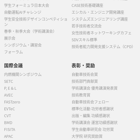
学生フォーミュラ日本大会
CASE技術基礎講座
自動運転AIチャレンジ
エシカル・エンジニア開発講座
学生安全技術デザインコンペティショ
システムズエンジニアリング講座
ン
若手技術者交流会
春季・秋季大会（学術講演会）
女性技術者ネットワーキングカフェ
展示会
SDVスキル標準
シンポジウム・講習会
技術者能力開発支援システム（CPD）
フォーラム
国際会議
表彰・奨励
内燃機関シンポジウム
自動車技術会賞
SETC
技術部門貢献賞
P, E & L
学術講演会 優秀講演発表賞
AVEC
技術教育賞
FASTzero
自動車技術会フェロー
EVTeC
標準化活動 功労者感謝状
CVT
出版・編集 功績感謝状
BMD
学術講演会 運営功績感謝状
FISITA
学生自動車研究会 功労賞
APAC
大学院 研究奨励賞