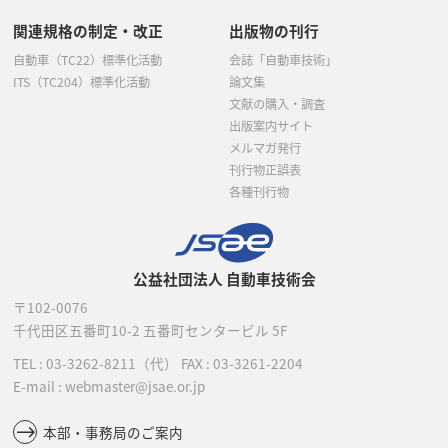
関連規格の制定・改正
出版物の刊行
自動車（TC22）標準化活動
会誌「自動車技術」
ITS（TC204）標準化活動
論文集
文献の購入・調査
出版案内サイト
メルマガ発行
刊行物正誤表
各種刊行物
公益社団法人 自動車技術会
〒102-0076
千代田区五番町10-2
五番町センタービル 5F
TEL :
03-3262-8211
（代）
FAX : 03-3261-2204
E-mail : webmaster@jsae.or.jp
本部・事務局のご案内