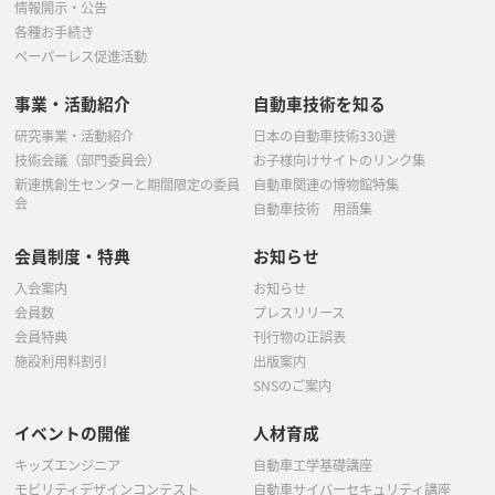
情報開示・公告
各種お手続き
ペーパーレス促進活動
事業・活動紹介
自動車技術を知る
研究事業・活動紹介
日本の自動車技術330選
技術会議（部門委員会）
お子様向けサイトのリンク集
新連携創生センターと期間限定の委員
自動車関連の博物館特集
会
自動車技術 用語集
会員制度・特典
お知らせ
入会案内
お知らせ
会員数
プレスリリース
会員特典
刊行物の正誤表
施設利用料割引
出版案内
SNSのご案内
イベントの開催
人材育成
キッズエンジニア
自動車工学基礎講座
モビリティデザインコンテスト
自動車サイバーセキュリティ講座