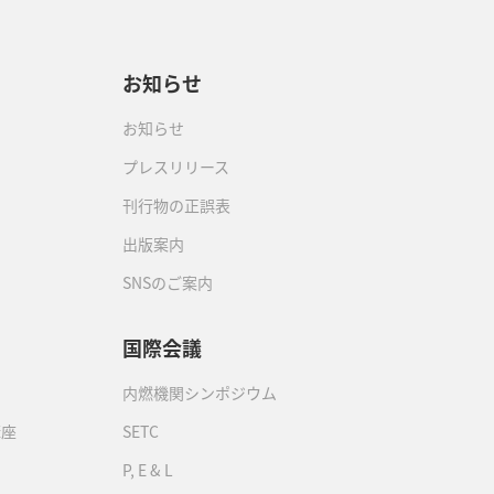
お知らせ
お知らせ
プレスリリース
刊行物の正誤表
出版案内
SNSのご案内
国際会議
内燃機関シンポジウム
講座
SETC
P, E & L