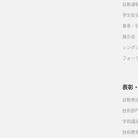
自動運転
学生安
春季・
展示会
シンポ
フォー
表彰
自動車
技術部
学術講
技術教