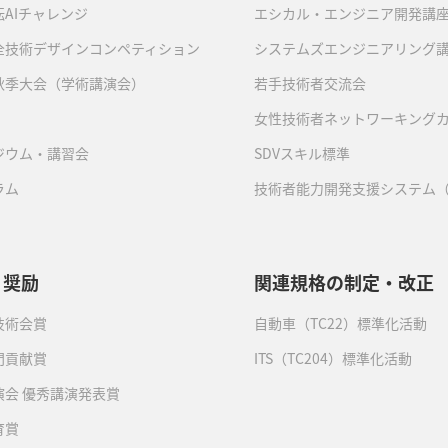
AIチャレンジ
エシカル・エンジニア開発講
全技術デザインコンペティション
システムズエンジニアリング
秋季大会（学術講演会）
若手技術者交流会
女性技術者ネットワーキング
ジウム・講習会
SDVスキル標準
ラム
技術者能力開発支援システム（
・奨励
関連規格の制定・改正
技術会賞
自動車（TC22）標準化活動
門貢献賞
ITS（TC204）標準化活動
演会 優秀講演発表賞
育賞