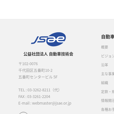
自動
概要
公益社団法人 自動車技術会
ビジョ
〒102-0076
沿革
千代田区五番町10-2
主な事
五番町センタービル 5F
組織
TEL :
03-3262-8211
（代）
定款・
FAX : 03-3261-2204
情報開
E-mail : webmaster@jsae.or.jp
各種お