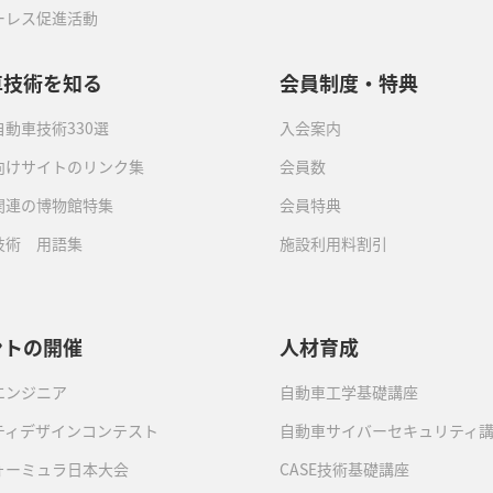
ーレス促進活動
車技術を知る
会員制度・特典
動車技術330選
入会案内
向けサイトのリンク集
会員数
関連の博物館特集
会員特典
技術 用語集
施設利用料割引
ントの開催
人材育成
エンジニア
自動車工学基礎講座
ティデザインコンテスト
自動車サイバーセキュリティ
ォーミュラ日本大会
CASE技術基礎講座