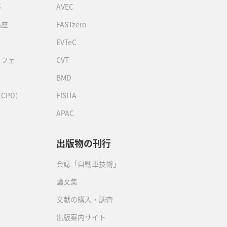
座
AVEC
講座
FASTzero
EVTeC
カフェ
CVT
BMD
CPD）
FISITA
APAC
出版物の刊行
会誌「自動車技術」
論文集
文献の購入・調査
出版案内サイト