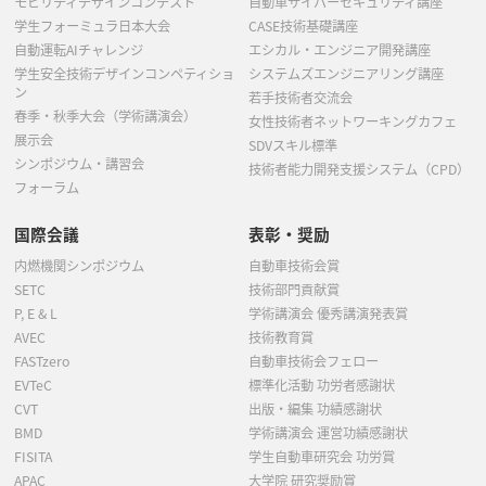
モビリティデザインコンテスト
自動車サイバーセキュリティ講座
学生フォーミュラ日本大会
CASE技術基礎講座
自動運転AIチャレンジ
エシカル・エンジニア開発講座
学生安全技術デザインコンペティショ
システムズエンジニアリング講座
ン
若手技術者交流会
春季・秋季大会（学術講演会）
女性技術者ネットワーキングカフェ
展示会
SDVスキル標準
シンポジウム・講習会
技術者能力開発支援システム（CPD）
フォーラム
国際会議
表彰・奨励
内燃機関シンポジウム
自動車技術会賞
SETC
技術部門貢献賞
P, E & L
学術講演会 優秀講演発表賞
AVEC
技術教育賞
FASTzero
自動車技術会フェロー
EVTeC
標準化活動 功労者感謝状
CVT
出版・編集 功績感謝状
BMD
学術講演会 運営功績感謝状
FISITA
学生自動車研究会 功労賞
APAC
大学院 研究奨励賞