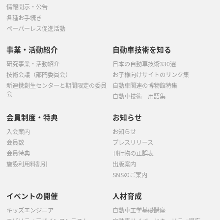
情報開示・公告
各種お手続き
ペーパーレス促進活動
事業・活動紹介
自動車技術を知る
研究事業・活動紹介
日本の自動車技術330選
技術会議（部門委員会）
お子様向けサイトのリンク集
新連携創生センターと期間限定の委員
自動車関連の博物館特集
会
自動車技術 用語集
会員制度・特典
お知らせ
入会案内
お知らせ
会員数
プレスリリース
会員特典
刊行物の正誤表
施設利用料割引
出版案内
SNSのご案内
イベントの開催
人材育成
キッズエンジニア
自動車工学基礎講座