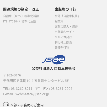
関連規格の制定・改正
出版物の刊行
自動車（TC22）標準化活動
会誌「自動車技術」
ITS（TC204）標準化活動
論文集
文献の購入・調査
出版案内サイト
メルマガ発行
刊行物正誤表
各種刊行物
公益社団法人 自動車技術会
〒102-0076
千代田区五番町10-2
五番町センタービル 5F
TEL :
03-3262-8211
（代）
FAX : 03-3261-2204
E-mail : webmaster@jsae.or.jp
本部・事務局のご案内