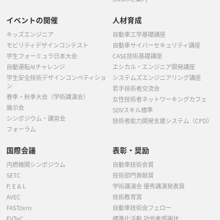
イベントの開催
人材育成
キッズエンジニア
自動車工学基礎講座
モビリティデザインコンテスト
自動車サイバーセキュリティ講座
学生フォーミュラ日本大会
CASE技術基礎講座
自動運転AIチャレンジ
エシカル・エンジニア開発講座
学生安全技術デザインコンペティショ
システムズエンジニアリング講座
ン
若手技術者交流会
春季・秋季大会（学術講演会）
女性技術者ネットワーキングカフェ
展示会
SDVスキル標準
シンポジウム・講習会
技術者能力開発支援システム（CPD）
フォーラム
国際会議
表彰・奨励
内燃機関シンポジウム
自動車技術会賞
SETC
技術部門貢献賞
P, E & L
学術講演会 優秀講演発表賞
AVEC
技術教育賞
FASTzero
自動車技術会フェロー
EVTeC
標準化活動 功労者感謝状