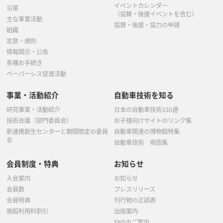
イベントカレンダー
沿革
（協賛・後援イベントを含む）
主な事業活動
協賛・後援・協力の申請
組織
定款・規則
情報開示・公告
各種お手続き
ペーパーレス促進活動
事業・活動紹介
自動車技術を知る
研究事業・活動紹介
日本の自動車技術330選
技術会議（部門委員会）
お子様向けサイトのリンク集
新連携創生センターと期間限定の委員
自動車関連の博物館特集
会
自動車技術 用語集
会員制度・特典
お知らせ
入会案内
お知らせ
会員数
プレスリリース
会員特典
刊行物の正誤表
施設利用料割引
出版案内
SNSのご案内