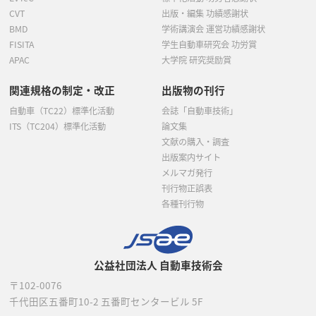
CVT
出版・編集 功績感謝状
BMD
学術講演会 運営功績感謝状
FISITA
学生自動車研究会 功労賞
APAC
大学院 研究奨励賞
関連規格の制定・改正
出版物の刊行
自動車（TC22）標準化活動
会誌「自動車技術」
ITS（TC204）標準化活動
論文集
文献の購入・調査
出版案内サイト
メルマガ発行
刊行物正誤表
各種刊行物
公益社団法人 自動車技術会
〒102-0076
千代田区五番町10-2
五番町センタービル 5F