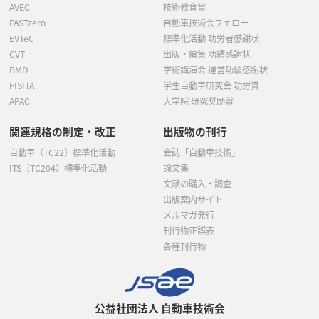
AVEC
技術教育賞
FASTzero
自動車技術会フェロー
EVTeC
標準化活動 功労者感謝状
CVT
出版・編集 功績感謝状
BMD
学術講演会 運営功績感謝状
FISITA
学生自動車研究会 功労賞
APAC
大学院 研究奨励賞
関連規格の制定・改正
出版物の刊行
自動車（TC22）標準化活動
会誌「自動車技術」
ITS（TC204）標準化活動
論文集
文献の購入・調査
出版案内サイト
メルマガ発行
刊行物正誤表
各種刊行物
公益社団法人 自動車技術会