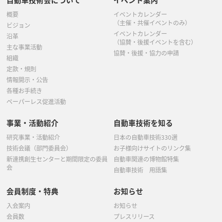
概要
イベントカレンダー
（主催・共催イベントのみ）
ビジョン
イベントカレンダー
沿革
（協賛・後援イベントを含む）
主な事業活動
協賛・後援・協力の申請
組織
定款・規則
情報開示・公告
各種お手続き
ペーパーレス促進活動
事業・活動紹介
自動車技術を知る
研究事業・活動紹介
日本の自動車技術330選
技術会議（部門委員会）
お子様向けサイトのリンク集
新連携創生センターと期間限定の委員
自動車関連の博物館特集
会
自動車技術 用語集
会員制度・特典
お知らせ
入会案内
お知らせ
会員数
プレスリリース