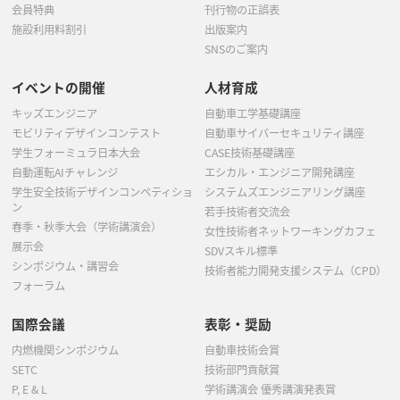
会員特典
刊行物の正誤表
施設利用料割引
出版案内
SNSのご案内
イベントの開催
人材育成
キッズエンジニア
自動車工学基礎講座
モビリティデザインコンテスト
自動車サイバーセキュリティ講座
学生フォーミュラ日本大会
CASE技術基礎講座
自動運転AIチャレンジ
エシカル・エンジニア開発講座
学生安全技術デザインコンペティショ
システムズエンジニアリング講座
ン
若手技術者交流会
春季・秋季大会（学術講演会）
女性技術者ネットワーキングカフェ
展示会
SDVスキル標準
シンポジウム・講習会
技術者能力開発支援システム（CPD）
フォーラム
国際会議
表彰・奨励
内燃機関シンポジウム
自動車技術会賞
SETC
技術部門貢献賞
P, E & L
学術講演会 優秀講演発表賞