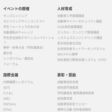
イベントの開催
人材育成
キッズエンジニア
自動車工学基礎講座
モビリティデザインコンテスト
自動車サイバーセキュリティ講座
学生フォーミュラ日本大会
CASE技術基礎講座
自動運転AIチャレンジ
エシカル・エンジニア開発講座
学生安全技術デザインコンペティショ
システムズエンジニアリング講座
ン
若手技術者交流会
春季・秋季大会（学術講演会）
女性技術者ネットワーキングカフェ
展示会
SDVスキル標準
シンポジウム・講習会
技術者能力開発支援システム（CPD）
フォーラム
国際会議
表彰・奨励
内燃機関シンポジウム
自動車技術会賞
SETC
技術部門貢献賞
P, E & L
学術講演会 優秀講演発表賞
AVEC
技術教育賞
FASTzero
自動車技術会フェロー
EVTeC
標準化活動 功労者感謝状