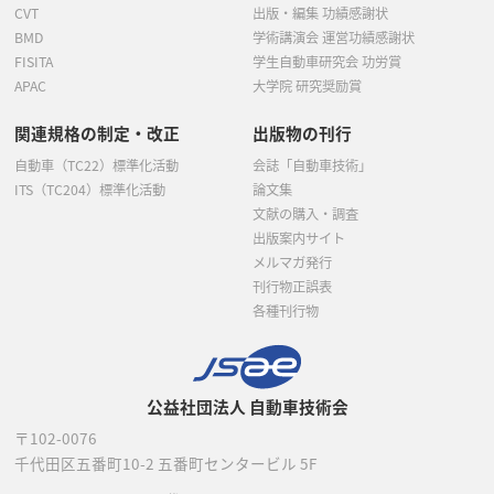
CVT
出版・編集 功績感謝状
BMD
学術講演会 運営功績感謝状
FISITA
学生自動車研究会 功労賞
APAC
大学院 研究奨励賞
関連規格の制定・改正
出版物の刊行
自動車（TC22）標準化活動
会誌「自動車技術」
ITS（TC204）標準化活動
論文集
文献の購入・調査
出版案内サイト
メルマガ発行
刊行物正誤表
各種刊行物
公益社団法人 自動車技術会
〒102-0076
千代田区五番町10-2
五番町センタービル 5F