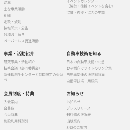
イベントカレンダー
沿革
（協賛・後援イベントを含む）
主な事業活動
協賛・後援・協力の申請
組織
定款・規則
情報開示・公告
各種お手続き
ペーパーレス促進活動
事業・活動紹介
自動車技術を知る
研究事業・活動紹介
日本の自動車技術330選
技術会議（部門委員会）
お子様向けサイトのリンク集
新連携創生センターと期間限定の委員
自動車関連の博物館特集
会
自動車技術 用語集
会員制度・特典
お知らせ
入会案内
お知らせ
会員数
プレスリリース
会員特典
刊行物の正誤表
施設利用料割引
出版案内
SNSのご案内