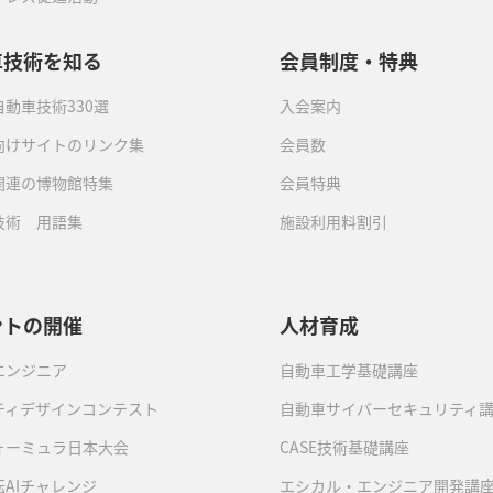
車技術を知る
会員制度・特典
動車技術330選
入会案内
向けサイトのリンク集
会員数
関連の博物館特集
会員特典
技術 用語集
施設利用料割引
ントの開催
人材育成
エンジニア
自動車工学基礎講座
ティデザインコンテスト
自動車サイバーセキュリティ
ォーミュラ日本大会
CASE技術基礎講座
AIチャレンジ
エシカル・エンジニア開発講