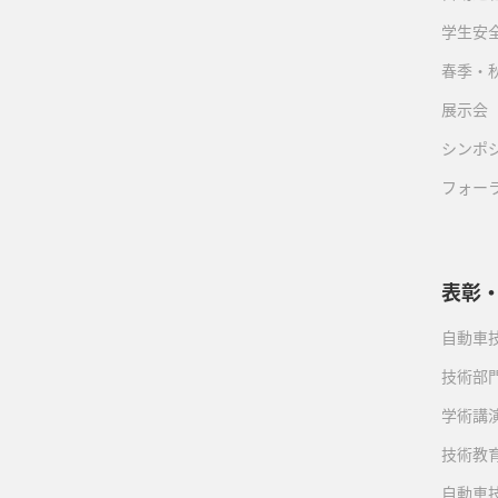
学生安
春季・
展示会
シンポ
フォー
表彰
自動車
技術部
学術講
技術教
自動車