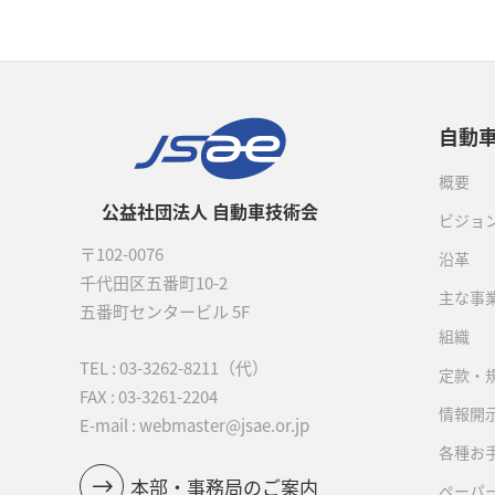
自動
概要
公益社団法人 自動車技術会
ビジョ
〒102-0076
沿革
千代田区五番町10-2
主な事
五番町センタービル 5F
組織
TEL :
03-3262-8211
（代）
定款・
FAX : 03-3261-2204
情報開
E-mail : webmaster@jsae.or.jp
各種お
本部・事務局のご案内
ペーパ