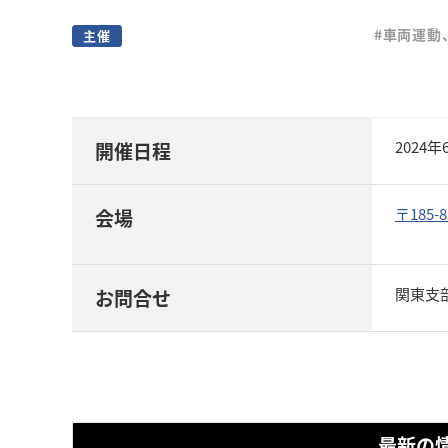
#車両運動
主催
2024
開催日程
〒185
会場
関東支部事
お問合せ
最新の