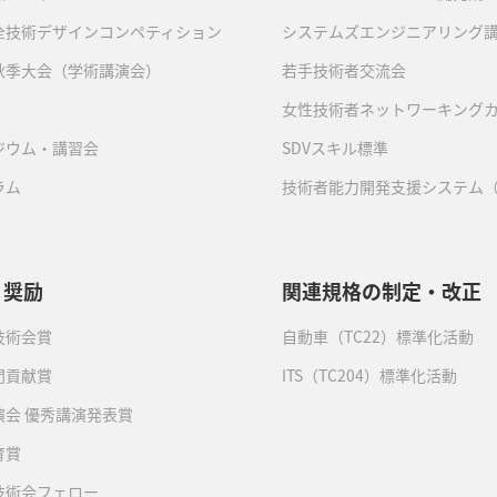
全技術デザインコンペティション
システムズエンジニアリング
秋季大会（学術講演会）
若手技術者交流会
女性技術者ネットワーキング
ジウム・講習会
SDVスキル標準
ラム
技術者能力開発支援システム（
・奨励
関連規格の制定・改正
技術会賞
自動車（TC22）標準化活動
門貢献賞
ITS（TC204）標準化活動
演会 優秀講演発表賞
育賞
技術会フェロー