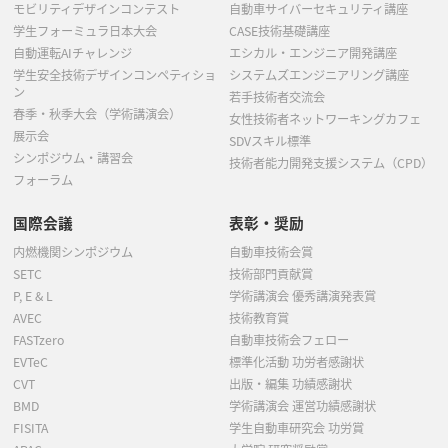
モビリティデザインコンテスト
自動車サイバーセキュリティ講座
学生フォーミュラ日本大会
CASE技術基礎講座
自動運転AIチャレンジ
エシカル・エンジニア開発講座
学生安全技術デザインコンペティショ
システムズエンジニアリング講座
ン
若手技術者交流会
春季・秋季大会（学術講演会）
女性技術者ネットワーキングカフェ
展示会
SDVスキル標準
シンポジウム・講習会
技術者能力開発支援システム（CPD）
フォーラム
国際会議
表彰・奨励
内燃機関シンポジウム
自動車技術会賞
SETC
技術部門貢献賞
P, E & L
学術講演会 優秀講演発表賞
AVEC
技術教育賞
FASTzero
自動車技術会フェロー
EVTeC
標準化活動 功労者感謝状
CVT
出版・編集 功績感謝状
BMD
学術講演会 運営功績感謝状
FISITA
学生自動車研究会 功労賞