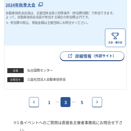
2024年秋季大会
自動車技術会会員は、主催団体会員と同等条件（参加費同額）で参加できます。
よって、自動車技術会会員が参加する場合の参加費は 円です。
参加費の税込、税抜金額は主催団体にお問合せください。
大会・展示会
詳細情報
（外部サイト）
仙台国際センター
会場
公益社団法人自動車技術会
お問合せ
1
3
5
…
…
※1
各イベントへのご質問は直接各主催者事務局にお問合せ下さ
い。