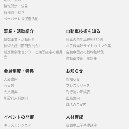
情報開示・公告
各種お手続き
ペーパーレス促進活動
事業・活動紹介
自動車技術を知る
研究事業・活動紹介
日本の自動車技術330選
技術会議（部門委員会）
お子様向けサイトのリンク集
新連携創生センターと期間限定の委員
自動車関連の博物館特集
会
自動車技術 用語集
会員制度・特典
お知らせ
入会案内
お知らせ
会員数
プレスリリース
会員特典
刊行物の正誤表
施設利用料割引
出版案内
SNSのご案内
イベントの開催
人材育成
キッズエンジニア
自動車工学基礎講座