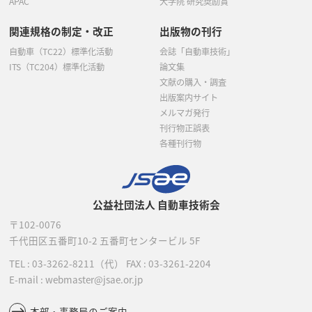
APAC
大学院 研究奨励賞
関連規格の制定・改正
出版物の刊行
自動車（TC22）標準化活動
会誌「自動車技術」
ITS（TC204）標準化活動
論文集
文献の購入・調査
出版案内サイト
メルマガ発行
刊行物正誤表
各種刊行物
公益社団法人 自動車技術会
〒102-0076
千代田区五番町10-2
五番町センタービル 5F
TEL :
03-3262-8211
（代）
FAX : 03-3261-2204
E-mail : webmaster@jsae.or.jp
本部・事務局のご案内