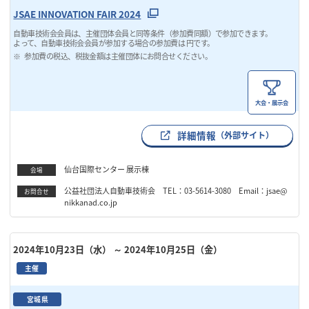
JSAE INNOVATION FAIR 2024
自動車技術会会員は、主催団体会員と同等条件（参加費同額）で参加できます。
よって、自動車技術会会員が参加する場合の参加費は 円です。
参加費の税込、税抜金額は主催団体にお問合せください。
大会・展示会
詳細情報
（外部サイト）
仙台国際センター 展示棟
会場
公益社団法人自動車技術会 TEL：03-5614-3080 Email：jsae@
お問合せ
nikkanad.co.jp
2024年10月23日（水）
～ 2024年10月25日（金）
主催
宮城県