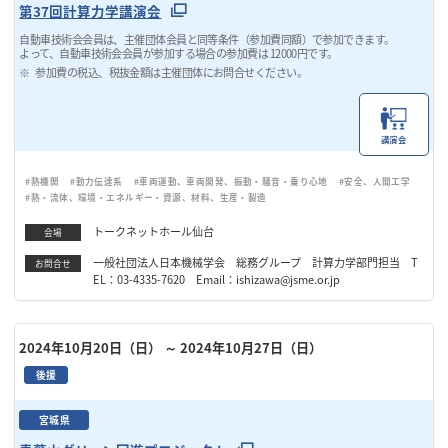
第37回計算力学講演会
自動車技術会会員は、主催団体会員と同等条件（参加費同額）で参加できます。
よって、自動車技術会会員が参加する場合の参加費は 12000円です。
参加費の税込、税抜金額は主催団体にお問合せください。
講演会
#熱機関
#動力伝達系
#車両運動、車両開発、振動・騒音・乗り心地
#安全、人間工学
#熱・流体、環境・エネルギー・資源、材料、生産・製造
トークネットホール仙台
会場
一般社団法人日本機械学会 総務グループ 計算力学部門担当 T
お問合せ
EL：03-4335-7620 Email：ishizawa@jsme.or.jp
2024年10月20日（日）
～ 2024年10月27日（日）
後援
宮城県