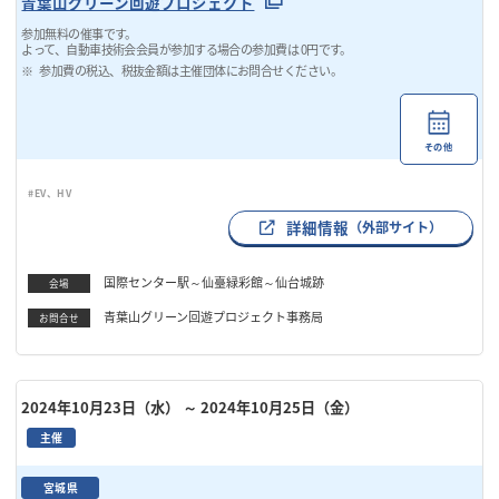
青葉山グリーン回遊プロジェクト
参加無料の催事です。
よって、自動車技術会会員が参加する場合の参加費は 0円です。
参加費の税込、税抜金額は主催団体にお問合せください。
その他
#EV、HV
詳細情報
（外部サイト）
国際センター駅～仙臺緑彩館～仙台城跡
会場
青葉山グリーン回遊プロジェクト事務局
お問合せ
2024年10月23日（水）
～ 2024年10月25日（金）
主催
宮城県