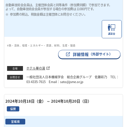
自動車技術会会員は、主催団体会員と同等条件（参加費同額）で参加できます。
よって、自動車技術会会員が参加する場合の参加費は 11000円です。
参加費の税込、税抜金額は主催団体にお問合せください。
講演会
#熱・流体、環境・エネルギー・資源、材料、生産・製造
詳細情報
（外部サイト）
ホテル華の湯
会場
一般社団法人日本機械学会 総合企画グループ 佐藤彩乃 TEL：
お問合せ
03-4335-7615 Email：sato@jsme.or.jp
2024年10月18日（金）
～ 2024年10月20日（日）
協賛
宮城県