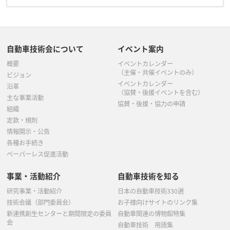
自動車技術会について
イベント案内
概要
イベントカレンダー
（主催・共催イベントのみ）
ビジョン
イベントカレンダー
沿革
（協賛・後援イベントを含む）
主な事業活動
協賛・後援・協力の申請
組織
定款・規則
情報開示・公告
各種お手続き
ペーパーレス促進活動
事業・活動紹介
自動車技術を知る
研究事業・活動紹介
日本の自動車技術330選
技術会議（部門委員会）
お子様向けサイトのリンク集
新連携創生センターと期間限定の委員
自動車関連の博物館特集
会
自動車技術 用語集