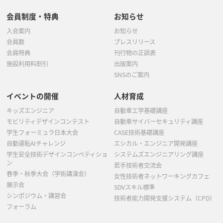
会員制度・特典
お知らせ
入会案内
お知らせ
会員数
プレスリリース
会員特典
刊行物の正誤表
施設利用料割引
出版案内
SNSのご案内
イベントの開催
人材育成
キッズエンジニア
自動車工学基礎講座
モビリティデザインコンテスト
自動車サイバーセキュリティ講座
学生フォーミュラ日本大会
CASE技術基礎講座
自動運転AIチャレンジ
エシカル・エンジニア開発講座
学生安全技術デザインコンペティショ
システムズエンジニアリング講座
ン
若手技術者交流会
春季・秋季大会（学術講演会）
女性技術者ネットワーキングカフェ
展示会
SDVスキル標準
シンポジウム・講習会
技術者能力開発支援システム（CPD）
フォーラム