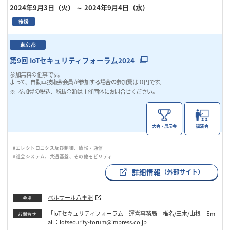
2024年9月3日（火）
～ 2024年9月4日（水）
後援
東京都
第9回 IoTセキュリティフォーラム2024
参加無料の催事です。
よって、自動車技術会会員が参加する場合の参加費は ０円です。
参加費の税込、税抜金額は主催団体にお問合せください。
大会・展示会
講演会
#エレクトロニクス及び制御、情報・通信
#社会システム、共通基盤、その他モビリティ
詳細情報
（外部サイト）
ベルサール八重洲
会場
「IoTセキュリティフォーラム」運営事務局 椎名/三木/山根 Em
お問合せ
ail：iotsecurity-forum@impress.co.jp