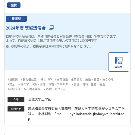
協賛
茨城県
2024年度 茨城講演会
自動車技術会会員は、主催団体会員と同等条件（参加費同額）で参加できます。
よって、自動車技術会会員が参加する場合の参加費は 5000円です。
参加費の税込、税抜金額は主催団体にお問合せください。
講演会
#熱機関
#動力伝達系
#EV、HV
#車両運動、車両開発、振動・騒音・乗り心地
#安全、人間工学
#熱・流体、環境・エネルギー・資源、材料、生産・製造
#社会システム、共通基盤、その他モビリティ
茨城大学工学部
会場
茨城講演会実行委員会事務局 茨城大学工学部 機械システム工学
お問合せ
科内 小林純也 Email：junya.kobayashi.jkoba@vc.ibaraki.ac.j
p