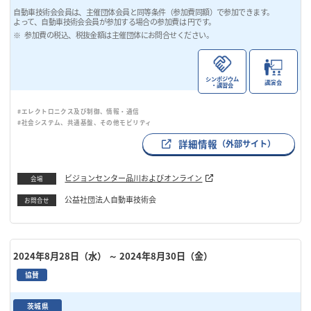
自動車技術会会員は、主催団体会員と同等条件（参加費同額）で参加できます。
よって、自動車技術会会員が参加する場合の参加費は 円です。
参加費の税込、税抜金額は主催団体にお問合せください。
シンポジウム
講演会
・講習会
#エレクトロニクス及び制御、情報・通信
#社会システム、共通基盤、その他モビリティ
詳細情報
（外部サイト）
ビジョンセンター品川およびオンライン
会場
公益社団法人自動車技術会
お問合せ
2024年8月28日（水）
～ 2024年8月30日（金）
協賛
茨城県