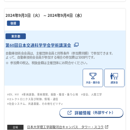
2024年9月3日（火）
～ 2024年9月4日（水）
後援
東京都
第60回日本交通科学学会学術講演会
自動車技術会会員は、主催団体会員と同等条件（参加費同額）で参加できます。
よって、自動車技術会会員が参加する場合の参加費は 5000円です。
参加費の税込、税抜金額は主催団体にお問合せください。
大会・展示会
講演会
#EV、HV
#車両運動、車両開発、振動・騒音・乗り心地
#安全、人間工学
#エレクトロニクス及び制御、情報・通信
#社会システム、共通基盤、その他モビリティ
詳細情報
（外部サイト）
日本大学理工学部駿河台キャンパス タワー・スコラ
会場