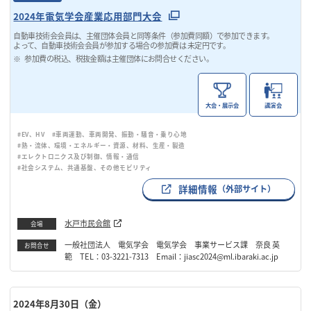
2024年電気学会産業応用部門大会
自動車技術会会員は、主催団体会員と同等条件（参加費同額）で参加できます。
よって、自動車技術会会員が参加する場合の参加費は 未定円です。
参加費の税込、税抜金額は主催団体にお問合せください。
大会・展示会
講演会
#EV、HV
#車両運動、車両開発、振動・騒音・乗り心地
#熱・流体、環境・エネルギー・資源、材料、生産・製造
#エレクトロニクス及び制御、情報・通信
#社会システム、共通基盤、その他モビリティ
詳細情報
（外部サイト）
水戸市民会館
会場
一般社団法人 電気学会 電気学会 事業サービス課 奈良 英
お問合せ
範 TEL：03-3221-7313 Email：jiasc2024@ml.ibaraki.ac.jp
2024年8月30日（金）