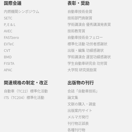
国際会議
表彰・奨励
内燃機関シンポジウム
自動車技術会賞
SETC
技術部門貢献賞
P, E & L
学術講演会 優秀講演発表賞
AVEC
技術教育賞
FASTzero
自動車技術会フェロー
EVTeC
標準化活動 功労者感謝状
CVT
出版・編集 功績感謝状
BMD
学術講演会 運営功績感謝状
FISITA
学生自動車研究会 功労賞
APAC
大学院 研究奨励賞
関連規格の制定・改正
出版物の刊行
自動車（TC22）標準化活動
会誌「自動車技術」
ITS（TC204）標準化活動
論文集
文献の購入・調査
出版案内サイト
メルマガ発行
刊行物正誤表
各種刊行物