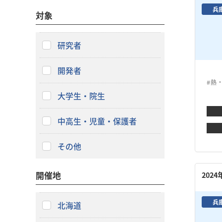
兵
対象
研究者
開発者
#熱
大学生・院生
中高生・児童・保護者
その他
開催地
202
兵
北海道