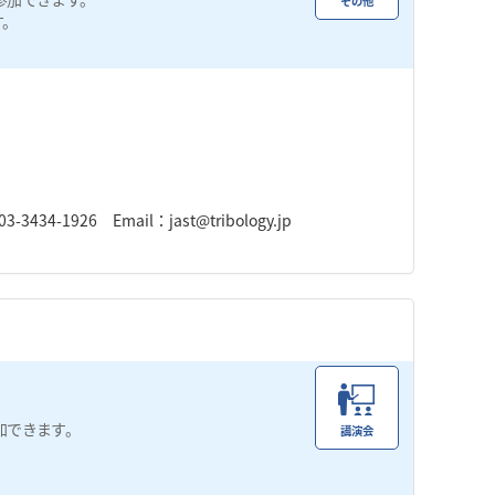
その他
す。
1926 Email：jast@tribology.jp
加できます。
講演会
。