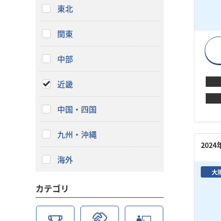
東北
関東
中部
近畿
中国・四国
九州・沖縄
202
海外
大
カテゴリ