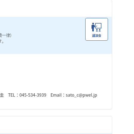
費一律）
講演会
す。
45-534-3939 Email：sato_c@pwel.jp