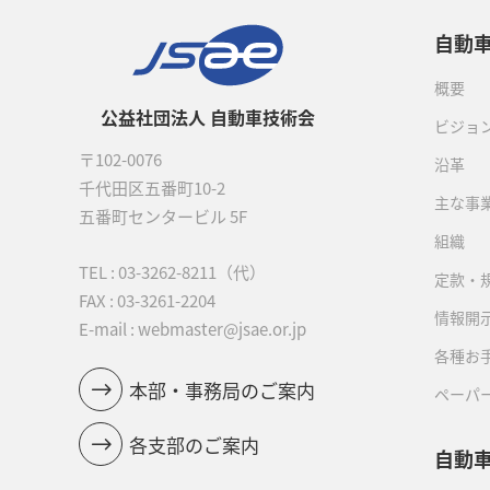
自動
概要
公益社団法人 自動車技術会
ビジョ
〒102-0076
沿革
千代田区五番町10-2
主な事
五番町センタービル 5F
組織
TEL :
03-3262-8211
（代）
定款・
FAX : 03-3261-2204
情報開
E-mail : webmaster@jsae.or.jp
各種お
本部・事務局のご案内
ペーパ
各支部のご案内
自動