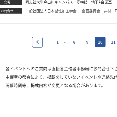
同志社大学今出川キャンパス 寒梅館 地下A会議室
会場
一般社団法人日本塑性加工学会 企画委員会 井村 TEL：03-34
お問合せ
1
8
9
10
11
…
1
各イベントへのご質問は直接各主催者事務局にお問合せ下
2
主催者の都合により、掲載をしていないイベントや連絡先(
3
開催時間等、掲載内容が変更となる場合があります。