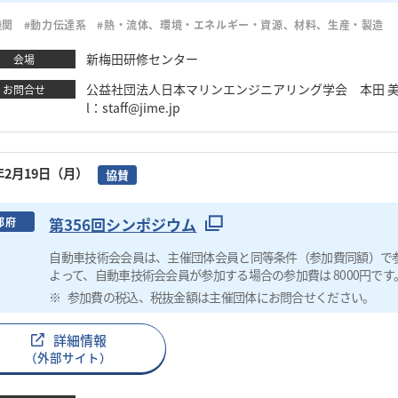
機関
#動力伝達系
#熱・流体、環境・エネルギー・資源、材料、生産・製造
新梅田研修センター
会場
公益社団法人日本マリンエンジニアリング学会 本田 美恵 TEL：0
お問合せ
l：staff@jime.jp
4年2月19日（月）
協賛
第356回シンポジウム
都府
自動車技術会会員は、主催団体会員と同等条件（参加費同額）で
よって、自動車技術会会員が参加する場合の参加費は 8000円です
参加費の税込、税抜金額は主催団体にお問合せください。
詳細情報
（外部サイト）