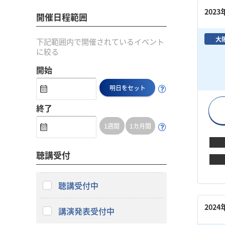
202
開催日程範囲
大
下記範囲内で開催されているイベント
に絞る
開始
明日をセット
終了
1週間
1カ月間
聴講受付
聴講受付中
202
講演発表受付中