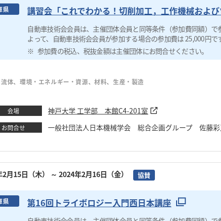
講習会「これでわかる！切削加工，工作機械および
庫県
自動車技術会会員は、主催団体会員と同等条件（参加費同額）で
よって、自動車技術会会員が参加する場合の参加費は 25,000円で
参加費の税込、税抜金額は主催団体にお問合せください。
・流体、環境・エネルギー・資源、材料、生産・製造
神戸大学 工学部 本館C4-201室
会場
一般社団法人日本機械学会 総合企画グループ 佐藤彩乃 TEL：03
お問合せ
4年2月15日（木）
～ 2024年2月16日（金）
協賛
第16回トライボロジー入門西日本講座
庫県
自動車技術会会員は、主催団体会員と同等条件（参加費同額）で