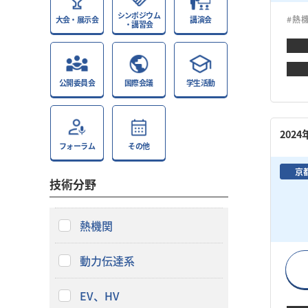
シンポジウム
#熱
大会・展示会
講演会
・講習会
公開委員会
国際会議
学生活動
202
フォーラム
その他
京
技術分野
熱機関
動力伝達系
EV、HV