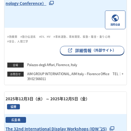
nology Conference）
国際会議
#熱機関
#動力伝達系
#EV、HV
#車両運動、車両開発、振動・騒音・乗り心地
#安全、人間工学
詳細情報
（外部サイト）
Palazzo degli Affari, Florence, Italy
会場
AIM GROUP INTERNATIONAL, AIM Italy – Florence Office TEL：+
お問合せ
39 02 566011
2025年12月3日（水）
～ 2025年12月5日（金）
協賛
広島県
The 32nd International Display Workshops (IDW '25)