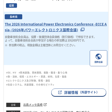
協賛
長崎県
The 2026 International Power Electronics Conference -ECCE A
sia- (2026年パワーエレクトロニクス国際会議)
自動車技術会会員は、協賛・後援団体会員価格（割引価格）で参加できます。
よって、自動車技術会会員が参加する場合の参加費は 100,000円です。
参加費の税込、税抜金額は主催団体にお問合せください。
国際会議
#EV、HV
#車両運動、車両開発、振動・騒音・乗り心地
#熱・流体、環境・エネルギー・資源、材料、生産・製造
#エレクトロニクス及び制御、情報・通信
#社会システム、共通基盤、その他モビリティ
詳細情報
（外部サイト）
出島メッセ長崎
会場