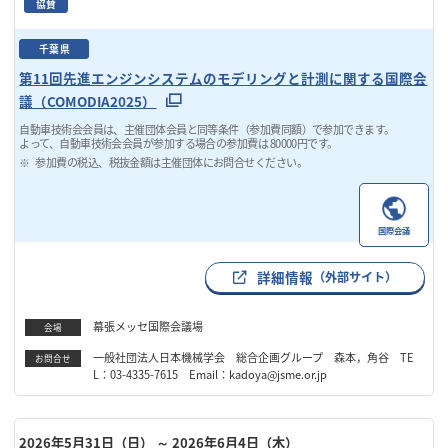
協賛
千葉県
第11回先進エンジンシステムのモデリングと計測に関する国際会
議（COMODIA2025）
自動車技術会会員は、主催団体会員と同等条件（参加費同額）で参加できます。
よって、自動車技術会会員が参加する場合の参加費は 80000円です。
参加費の税込、税抜金額は主催団体にお問合せください。
国際会議
詳細情報
（外部サイト）
幕張メッセ国際会議場
会場
一般社団法人日本機械学会 総合企画グループ 森本，角谷 TE
お問合せ
L：03-4335-7615 Email：kadoya@jsme.or.jp
2026年5月31日（日）
～ 2026年6月4日（木）