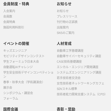
会員制度・特典
お知らせ
入会案内
お知らせ
会員数
プレスリリース
会員特典
刊行物の正誤表
施設利用料割引
出版案内
SNSのご案内
イベントの開催
人材育成
キッズエンジニア
自動車工学基礎講座
モビリティデザインコンテスト
自動車サイバーセキュリティ講座
学生フォーミュラ日本大会
CASE技術基礎講座
自動運転AIチャレンジ
エシカル・エンジニア開発講座
学生安全技術デザインコンペティショ
システムズエンジニアリング講座
ン
若手技術者交流会
春季・秋季大会（学術講演会）
女性技術者ネットワーキングカフェ
展示会
SDVスキル標準
シンポジウム・講習会
技術者能力開発支援システム（CPD）
フォーラム
国際会議
表彰・奨励