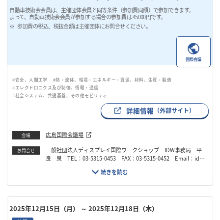
自動車技術会会員は、主催団体会員と同等条件（参加費同額）で参加できます。
よって、自動車技術会会員が参加する場合の参加費は 45000円です。
参加費の税込、税抜金額は主催団体にお問合せください。
国際会議
#安全、人間工学
#熱・流体、環境・エネルギー・資源、材料、生産・製造
#エレクトロニクス及び制御、情報・通信
#社会システム、共通基盤、その他モビリティ
詳細情報
（外部サイト）
広島国際会議場
会場
一般社団法人ディスプレイ国際ワークショップ IDW事務局 平
お問合せ
良 泉 TEL：03-5315-0453 FAX：03-5315-0452 Email：idw
@idw.or.jp
2025年12月15日（月）
～ 2025年12月18日（木）