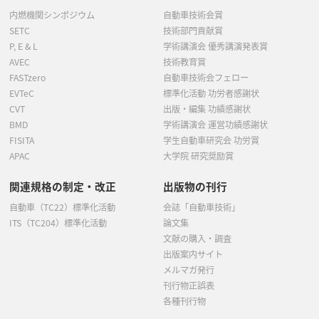
内燃機関シンポジウム
自動車技術会賞
SETC
技術部門貢献賞
P, E & L
学術講演会 優秀講演発表賞
AVEC
技術教育賞
FASTzero
自動車技術会フェロー
EVTeC
標準化活動 功労者感謝状
CVT
出版・編集 功績感謝状
BMD
学術講演会 運営功績感謝状
FISITA
学生自動車研究会 功労賞
APAC
大学院 研究奨励賞
関連規格の制定・改正
出版物の刊行
自動車（TC22）標準化活動
会誌「自動車技術」
ITS（TC204）標準化活動
論文集
文献の購入・調査
出版案内サイト
メルマガ発行
刊行物正誤表
各種刊行物