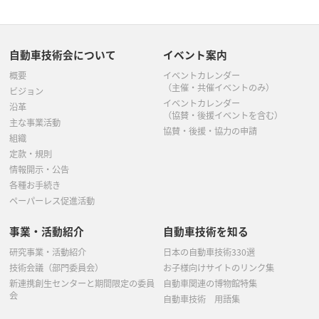
自動車技術会について
イベント案内
概要
イベントカレンダー
（主催・共催イベントのみ）
ビジョン
イベントカレンダー
沿革
（協賛・後援イベントを含む）
主な事業活動
協賛・後援・協力の申請
組織
定款・規則
情報開示・公告
各種お手続き
ペーパーレス促進活動
事業・活動紹介
自動車技術を知る
研究事業・活動紹介
日本の自動車技術330選
技術会議（部門委員会）
お子様向けサイトのリンク集
新連携創生センターと期間限定の委員
自動車関連の博物館特集
会
自動車技術 用語集