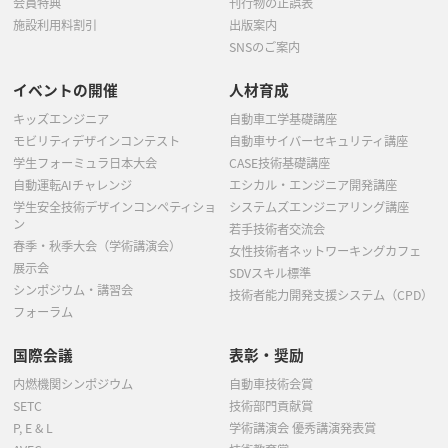
会員特典
刊行物の正誤表
施設利用料割引
出版案内
SNSのご案内
イベントの開催
人材育成
キッズエンジニア
自動車工学基礎講座
モビリティデザインコンテスト
自動車サイバーセキュリティ講座
学生フォーミュラ日本大会
CASE技術基礎講座
自動運転AIチャレンジ
エシカル・エンジニア開発講座
学生安全技術デザインコンペティショ
システムズエンジニアリング講座
ン
若手技術者交流会
春季・秋季大会（学術講演会）
女性技術者ネットワーキングカフェ
展示会
SDVスキル標準
シンポジウム・講習会
技術者能力開発支援システム（CPD）
フォーラム
国際会議
表彰・奨励
内燃機関シンポジウム
自動車技術会賞
SETC
技術部門貢献賞
P, E & L
学術講演会 優秀講演発表賞