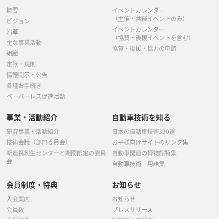
概要
イベントカレンダー
（主催・共催イベントのみ）
ビジョン
イベントカレンダー
沿革
（協賛・後援イベントを含む）
主な事業活動
協賛・後援・協力の申請
組織
定款・規則
情報開示・公告
各種お手続き
ペーパーレス促進活動
事業・活動紹介
自動車技術を知る
研究事業・活動紹介
日本の自動車技術330選
技術会議（部門委員会）
お子様向けサイトのリンク集
新連携創生センターと期間限定の委員
自動車関連の博物館特集
会
自動車技術 用語集
会員制度・特典
お知らせ
入会案内
お知らせ
会員数
プレスリリース