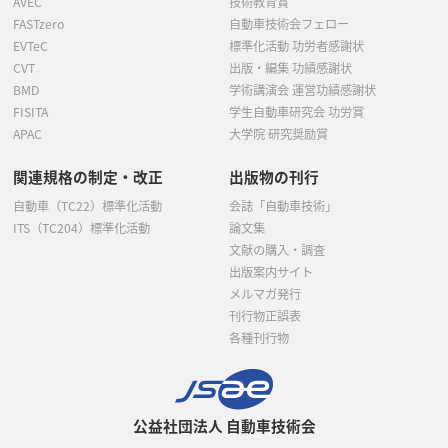
AVEC
技術教育賞
FASTzero
自動車技術会フェロー
EVTeC
標準化活動 功労者感謝状
CVT
出版・編集 功績感謝状
BMD
学術講演会 運営功績感謝状
FISITA
学生自動車研究会 功労賞
APAC
大学院 研究奨励賞
関連規格の制定・改正
出版物の刊行
自動車（TC22）標準化活動
会誌「自動車技術」
ITS（TC204）標準化活動
論文集
文献の購入・調査
出版案内サイト
メルマガ発行
刊行物正誤表
各種刊行物
公益社団法人 自動車技術会