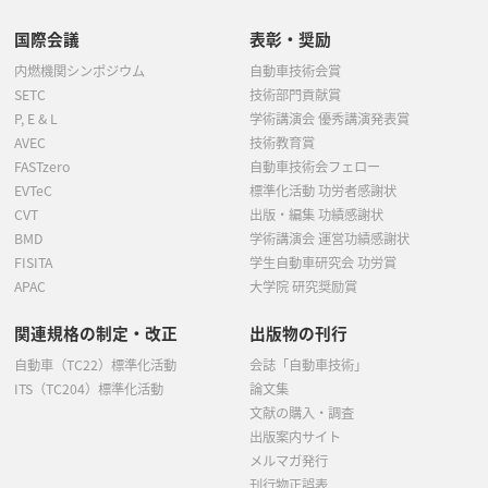
国際会議
表彰・奨励
内燃機関シンポジウム
自動車技術会賞
SETC
技術部門貢献賞
P, E & L
学術講演会 優秀講演発表賞
AVEC
技術教育賞
FASTzero
自動車技術会フェロー
EVTeC
標準化活動 功労者感謝状
CVT
出版・編集 功績感謝状
BMD
学術講演会 運営功績感謝状
FISITA
学生自動車研究会 功労賞
APAC
大学院 研究奨励賞
関連規格の制定・改正
出版物の刊行
自動車（TC22）標準化活動
会誌「自動車技術」
ITS（TC204）標準化活動
論文集
文献の購入・調査
出版案内サイト
メルマガ発行
刊行物正誤表