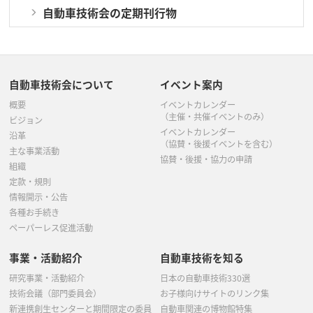
自動車技術会の定期刊行物
自動車技術会について
イベント案内
概要
イベントカレンダー
（主催・共催イベントのみ）
ビジョン
イベントカレンダー
沿革
（協賛・後援イベントを含む）
主な事業活動
協賛・後援・協力の申請
組織
定款・規則
情報開示・公告
各種お手続き
ペーパーレス促進活動
事業・活動紹介
自動車技術を知る
研究事業・活動紹介
日本の自動車技術330選
技術会議（部門委員会）
お子様向けサイトのリンク集
新連携創生センターと期間限定の委員
自動車関連の博物館特集