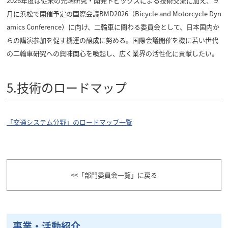
2026年度は従来の先端研究・開発トピックスによる技術交流に加え、９
月に浜松で開催予定の国際会議BMD2026（Bicycle and Motorcycle Dyn
amics Conference）に向け、二輪車に関わる委員会として、日本国内か
らの講演参加を促す機運の醸成に努める。国際会議開催を機に若い世代
の二輪車研究への興味関心を喚起し、広く業界の活性化に貢献したい。
5.技術のロードマップ
「交通システム分野」のロードマップ一覧
「部門委員会一覧」に戻る
事業・活動紹介