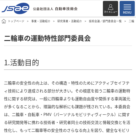
マイメニュー
MENU
トップページ
事業・活動紹介
研究事業・活動紹介
技術会議／部門委員会一覧
二輪
二輪車の運動特性部門委員会
1.活動目的
二輪車の安全性の向上は、その構造・特性のためにアクティブセイフテ
ィ技術により達成される部分が大きい。その根底を担う二輪車の運動特
性に関する研究は、一般に四輪車よりも運動自由度や関係する車両諸元
が多くなることから、理論的な解析にも課題が残されている。本委員会
は、二輪車・自転車・PMV（パーソナルモビリティヴィークル）に関す
る研究開発等に携わる技術者・研究者同士の技術交流と情報交換とを活
性化し、もって二輪車等の安全性のさらなる向上を図り、健全なモビリ