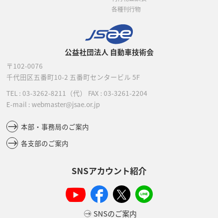
各種刊行物
公益社団法人 自動車技術会
〒102-0076
千代田区五番町10-2
五番町センタービル 5F
TEL :
03-3262-8211
（代）
FAX : 03-3261-2204
E-mail : webmaster@jsae.or.jp
本部・事務局のご案内
各支部のご案内
SNSアカウント紹介
SNSのご案内