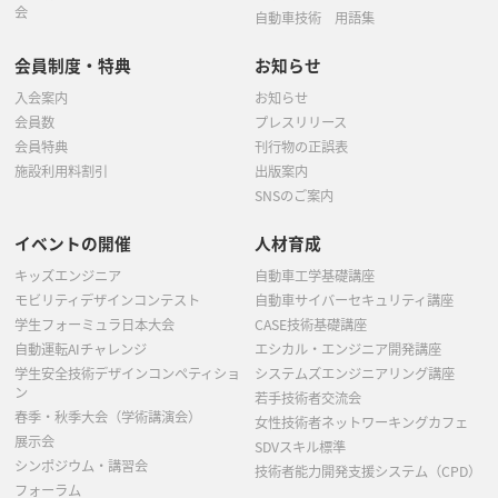
会
自動車技術 用語集
会員制度・特典
お知らせ
入会案内
お知らせ
会員数
プレスリリース
会員特典
刊行物の正誤表
施設利用料割引
出版案内
SNSのご案内
イベントの開催
人材育成
キッズエンジニア
自動車工学基礎講座
モビリティデザインコンテスト
自動車サイバーセキュリティ講座
学生フォーミュラ日本大会
CASE技術基礎講座
自動運転AIチャレンジ
エシカル・エンジニア開発講座
学生安全技術デザインコンペティショ
システムズエンジニアリング講座
ン
若手技術者交流会
春季・秋季大会（学術講演会）
女性技術者ネットワーキングカフェ
展示会
SDVスキル標準
シンポジウム・講習会
技術者能力開発支援システム（CPD）
フォーラム