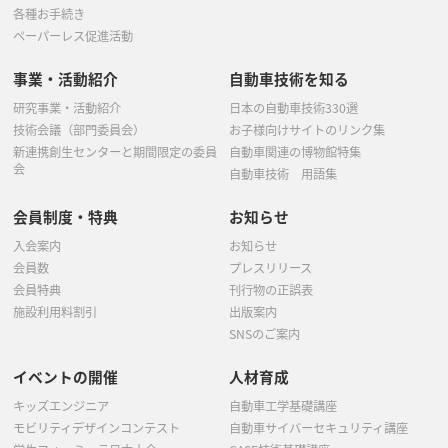
各種お手続き
ペーパーレス促進活動
事業・活動紹介
自動車技術を知る
研究事業・活動紹介
日本の自動車技術330選
技術会議（部門委員会）
お子様向けサイトのリンク集
新連携創生センターと期間限定の委員
自動車関連の博物館特集
会
自動車技術 用語集
会員制度・特典
お知らせ
入会案内
お知らせ
会員数
プレスリリース
会員特典
刊行物の正誤表
施設利用料割引
出版案内
SNSのご案内
イベントの開催
人材育成
キッズエンジニア
自動車工学基礎講座
モビリティデザインコンテスト
自動車サイバーセキュリティ講座