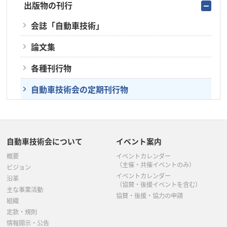
出版物の刊行
会誌「自動車技術」
論文集
各種刊行物
自動車技術会の定期刊行物
自動車技術会について
イベント案内
概要
イベントカレンダー
（主催・共催イベントのみ）
ビジョン
イベントカレンダー
沿革
（協賛・後援イベントを含む）
主な事業活動
協賛・後援・協力の申請
組織
定款・規則
情報開示・公告