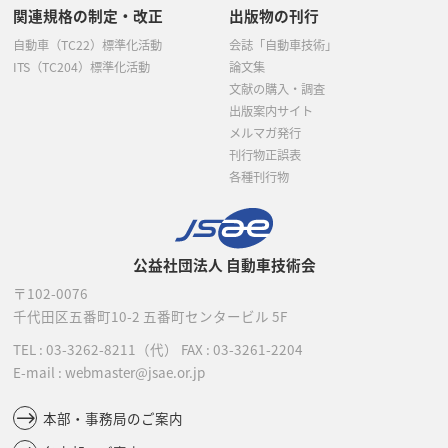
関連規格の制定・改正
出版物の刊行
自動車（TC22）標準化活動
会誌「自動車技術」
ITS（TC204）標準化活動
論文集
文献の購入・調査
出版案内サイト
メルマガ発行
刊行物正誤表
各種刊行物
公益社団法人 自動車技術会
〒102-0076
千代田区五番町10-2
五番町センタービル 5F
TEL :
03-3262-8211
（代）
FAX : 03-3261-2204
E-mail : webmaster@jsae.or.jp
本部・事務局のご案内