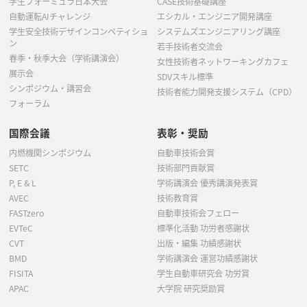
学生フォーミュラ日本大会
CASE技術基礎講座
自動運転AIチャレンジ
エシカル・エンジニア開発講座
学生安全技術デザインコンペティショ
システムズエンジニアリング講座
ン
若手技術者交流会
春季・秋季大会（学術講演会）
女性技術者ネットワーキングカフェ
展示会
SDVスキル標準
シンポジウム・講習会
技術者能力開発支援システム（CPD）
フォーラム
国際会議
表彰・奨励
内燃機関シンポジウム
自動車技術会賞
SETC
技術部門貢献賞
P, E & L
学術講演会 優秀講演発表賞
AVEC
技術教育賞
FASTzero
自動車技術会フェロー
EVTeC
標準化活動 功労者感謝状
CVT
出版・編集 功績感謝状
BMD
学術講演会 運営功績感謝状
FISITA
学生自動車研究会 功労賞
APAC
大学院 研究奨励賞