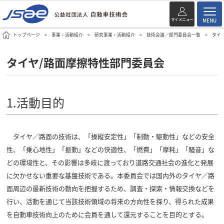
マイメニュー
MENU
トップページ
事業・活動紹介
研究事業・活動紹介
技術会議／部門委員会一覧
タイ
タイヤ/路面摩擦特性部門委員会
1.活動目的
タイヤ／路面の技術は、「操縦安定性」「制動・駆動性」などの安全
性、「乗心地性」「振動」などの快適性、「燃費」「摩耗」「騒音」な
どの環境性と、その影響は多岐に渡っており道路交通社会の進化と発展
に欠かせない重要な基盤技術である。本委員会では国内外のタイヤ／路
面周辺の最新技術の動向を把握するため、調査・探索・情報交換などを
行い、活動を通じて当該技術領域の将来の方向性を探り、得られた成果
を自動車技術向上のために会員を通して還元することを目的とする。