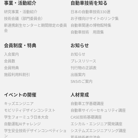
事業・活動紹介
自動車技術を知る
研究事業・活動紹介
日本の自動車技術330選
技術会議（部門委員会）
お子様向けサイトのリンク集
新連携創生センターと期間限定の委員
自動車関連の博物館特集
会
自動車技術 用語集
会員制度・特典
お知らせ
入会案内
お知らせ
会員数
プレスリリース
会員特典
刊行物の正誤表
施設利用料割引
出版案内
SNSのご案内
イベントの開催
人材育成
キッズエンジニア
自動車工学基礎講座
モビリティデザインコンテスト
自動車サイバーセキュリティ講座
学生フォーミュラ日本大会
CASE技術基礎講座
自動運転AIチャレンジ
エシカル・エンジニア開発講座
学生安全技術デザインコンペティショ
システムズエンジニアリング講座
ン
若手技術者交流会