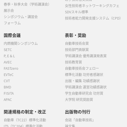
春季・秋季大会（学術講演会）
女性技術者ネットワーキングカフェ
展示会
SDVスキル標準
シンポジウム・講習会
技術者能力開発支援システム（CPD）
フォーラム
国際会議
表彰・奨励
内燃機関シンポジウム
自動車技術会賞
SETC
技術部門貢献賞
P, E & L
学術講演会 優秀講演発表賞
AVEC
技術教育賞
FASTzero
自動車技術会フェロー
EVTeC
標準化活動 功労者感謝状
CVT
出版・編集 功績感謝状
BMD
学術講演会 運営功績感謝状
FISITA
学生自動車研究会 功労賞
APAC
大学院 研究奨励賞
関連規格の制定・改正
出版物の刊行
自動車（TC22）標準化活動
会誌「自動車技術」
ITS（TC204）標準化活動
論文集