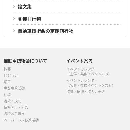
論文集
各種刊行物
自動車技術会の定期刊行物
自動車技術会について
イベント案内
概要
イベントカレンダー
（主催・共催イベントのみ）
ビジョン
イベントカレンダー
沿革
（協賛・後援イベントを含む）
主な事業活動
協賛・後援・協力の申請
組織
定款・規則
情報開示・公告
各種お手続き
ペーパーレス促進活動