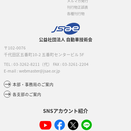
メルマガ発行
刊行物正誤表
各種刊行物
公益社団法人 自動車技術会
〒102-0076
千代田区五番町10-2
五番町センタービル 5F
TEL :
03-3262-8211
（代）
FAX : 03-3261-2204
E-mail : webmaster@jsae.or.jp
本部・事務局のご案内
各支部のご案内
SNSアカウント紹介