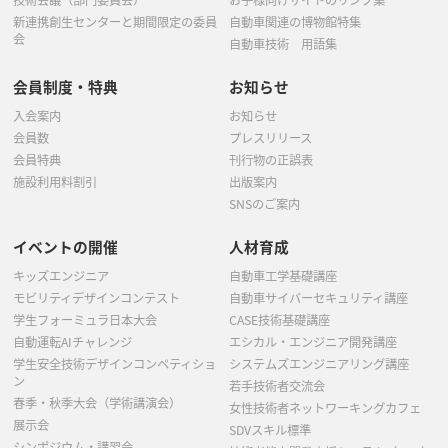
技術会議（部門委員会）
お子様向けサイトのリンク集
新連携創生センターと期間限定の委員
自動車関連の博物館特集
会
自動車技術 用語集
会員制度・特典
お知らせ
入会案内
お知らせ
会員数
プレスリリース
会員特典
刊行物の正誤表
施設利用料割引
出版案内
SNSのご案内
イベントの開催
人材育成
キッズエンジニア
自動車工学基礎講座
モビリティデザインコンテスト
自動車サイバーセキュリティ講座
学生フォーミュラ日本大会
CASE技術基礎講座
自動運転AIチャレンジ
エシカル・エンジニア開発講座
学生安全技術デザインコンペティショ
システムズエンジニアリング講座
ン
若手技術者交流会
春季・秋季大会（学術講演会）
女性技術者ネットワーキングカフェ
展示会
SDVスキル標準
シンポジウム・講習会