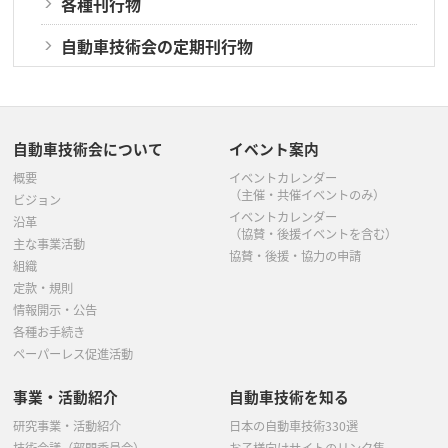
各種刊行物
自動車技術会の定期刊行物
自動車技術会について
イベント案内
概要
イベントカレンダー
（主催・共催イベントのみ）
ビジョン
イベントカレンダー
沿革
（協賛・後援イベントを含む）
主な事業活動
協賛・後援・協力の申請
組織
定款・規則
情報開示・公告
各種お手続き
ペーパーレス促進活動
事業・活動紹介
自動車技術を知る
研究事業・活動紹介
日本の自動車技術330選