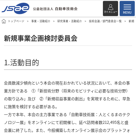
マイメニュー
MENU
トップページ
事業・活動紹介
研究事業・活動紹介
技術会議／部門委員会一覧
新規
新規事業企画検討委員会
1.活動目的
会員数減少傾向という本会の現在おかれている状況において、本会の事
業方針である ①「新技術分野（将来のモビリティに必要な技術分野）
の取り込み」及び ②「新規収益事業の創出」を実現するために、早急
に施策を検討する必要がある。
一方で本年、本会の主力事業である「自動車技術展：人とくるまのテク
ノロジー展」をオンラインにて初開催し、延べ訪問者数212,495名と盛
会裏に終了した。また、今般構築したオンライン展示会のプラットフォ