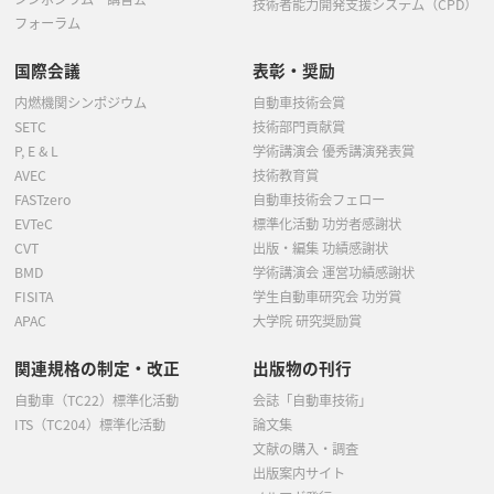
技術者能力開発支援システム（CPD）
フォーラム
国際会議
表彰・奨励
内燃機関シンポジウム
自動車技術会賞
SETC
技術部門貢献賞
P, E & L
学術講演会 優秀講演発表賞
AVEC
技術教育賞
FASTzero
自動車技術会フェロー
EVTeC
標準化活動 功労者感謝状
CVT
出版・編集 功績感謝状
BMD
学術講演会 運営功績感謝状
FISITA
学生自動車研究会 功労賞
APAC
大学院 研究奨励賞
関連規格の制定・改正
出版物の刊行
自動車（TC22）標準化活動
会誌「自動車技術」
ITS（TC204）標準化活動
論文集
文献の購入・調査
出版案内サイト