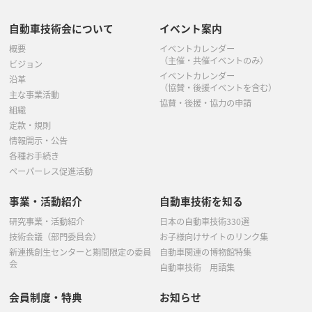
自動車技術会について
イベント案内
概要
イベントカレンダー
（主催・共催イベントのみ）
ビジョン
イベントカレンダー
沿革
（協賛・後援イベントを含む）
主な事業活動
協賛・後援・協力の申請
組織
定款・規則
情報開示・公告
各種お手続き
ペーパーレス促進活動
事業・活動紹介
自動車技術を知る
研究事業・活動紹介
日本の自動車技術330選
技術会議（部門委員会）
お子様向けサイトのリンク集
新連携創生センターと期間限定の委員
自動車関連の博物館特集
会
自動車技術 用語集
会員制度・特典
お知らせ