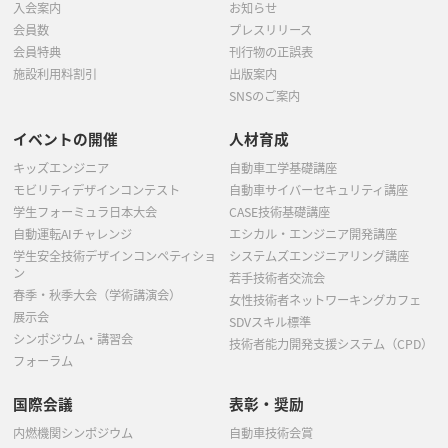
入会案内
お知らせ
会員数
プレスリリース
会員特典
刊行物の正誤表
施設利用料割引
出版案内
SNSのご案内
イベントの開催
人材育成
キッズエンジニア
自動車工学基礎講座
モビリティデザインコンテスト
自動車サイバーセキュリティ講座
学生フォーミュラ日本大会
CASE技術基礎講座
自動運転AIチャレンジ
エシカル・エンジニア開発講座
学生安全技術デザインコンペティショ
システムズエンジニアリング講座
ン
若手技術者交流会
春季・秋季大会（学術講演会）
女性技術者ネットワーキングカフェ
展示会
SDVスキル標準
シンポジウム・講習会
技術者能力開発支援システム（CPD）
フォーラム
国際会議
表彰・奨励
内燃機関シンポジウム
自動車技術会賞