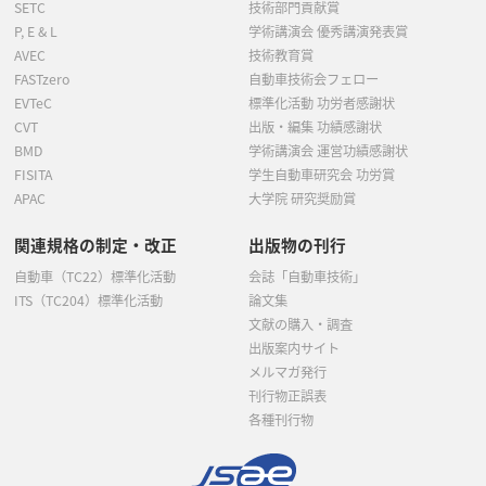
SETC
技術部門貢献賞
P, E & L
学術講演会 優秀講演発表賞
AVEC
技術教育賞
FASTzero
自動車技術会フェロー
EVTeC
標準化活動 功労者感謝状
CVT
出版・編集 功績感謝状
BMD
学術講演会 運営功績感謝状
FISITA
学生自動車研究会 功労賞
APAC
大学院 研究奨励賞
関連規格の制定・改正
出版物の刊行
自動車（TC22）標準化活動
会誌「自動車技術」
ITS（TC204）標準化活動
論文集
文献の購入・調査
出版案内サイト
メルマガ発行
刊行物正誤表
各種刊行物